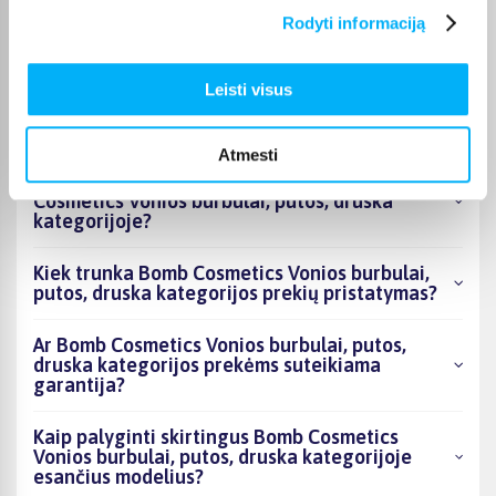
druska kategorijoje esantys produktai šiuo
Rodyti informaciją
metu populiariausi?
Kiek prekių yra Bomb Cosmetics Vonios
Leisti visus
burbulai, putos, druska kategorijos asortimente
ir kokia žemiausia kaina?
Atmesti
Ar BIGBOX.LT galima rasti akcijų Bomb
Cosmetics Vonios burbulai, putos, druska
kategorijoje?
Kiek trunka Bomb Cosmetics Vonios burbulai,
putos, druska kategorijos prekių pristatymas?
Ar Bomb Cosmetics Vonios burbulai, putos,
druska kategorijos prekėms suteikiama
garantija?
Kaip palyginti skirtingus Bomb Cosmetics
Vonios burbulai, putos, druska kategorijoje
esančius modelius?