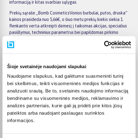
informaciją ir kitas svarbias sąlygas.
Prekių sąraše „Bomb CosmeticsVonios burbulai, putos, druska“
kainos prasideda nuo 5,66€, o šiuo metu prekių kiekis siekia 1.
Renkantis verta atkreipti dėmesį į taikomas akcijas, specialius
pasiūlymus, techninius parametrus bei papildomas pirkimo
sąlygas, kad būtų lengviau išsirinkti geriausiai jūsų poreikius
atitinkantį variantą.
Papildomi pasirinkimai ir prekių savybių filtrai padeda patogiai
susiaurinti asortimentą ir greičiau rasti tinkamą prekę.
Šioje svetainėje naudojami slapukai
Peržiūrėkite „Bomb CosmeticsVonios burbulai, putos, druska“
pasiūlymus BIGBOX.LT, palyginkite prekes ir pirkite internetu
Naudojame slapukus, kad galėtume suasmeninti turinį
patogiai. Pasirinktą prekę pristatysime per jos aprašyme
bei skelbimus, teikti visuomeninės medijos funkcijas ir
nurodytą terminą.
analizuoti srautą. Be to, svetainės naudojimo informaciją
bendriname su visuomeninės medijos, reklamavimo ir
analizės partneriais, kurie gali ją pridėti prie kitos jūsų
pateiktos arba naudojant paslaugas surinktos
DUK
informacijos.
Kokie Bomb Cosmetics Vonios burbulai, putos,