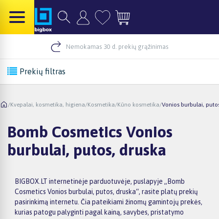
Nemokamas 30 d. prekių grąžinimas
Prekių filtras
/
Kvepalai, kosmetika, higiena
/
Kosmetika
/
Kūno kosmetika
/
Vonios burbulai, puto
Bomb Cosmetics Vonios
burbulai, putos, druska
BIGBOX.LT internetinėje parduotuvėje, puslapyje „Bomb
Cosmetics Vonios burbulai, putos, druska“, rasite platų prekių
pasirinkimą internetu. Čia pateikiami žinomų gamintojų prekės,
kurias patogu palyginti pagal kainą, savybes, pristatymo