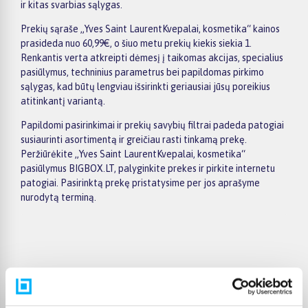
ir kitas svarbias sąlygas.
Prekių sąraše „Yves Saint LaurentKvepalai, kosmetika“ kainos
prasideda nuo 60,99€, o šiuo metu prekių kiekis siekia 1.
Renkantis verta atkreipti dėmesį į taikomas akcijas, specialius
pasiūlymus, techninius parametrus bei papildomas pirkimo
sąlygas, kad būtų lengviau išsirinkti geriausiai jūsų poreikius
atitinkantį variantą.
Papildomi pasirinkimai ir prekių savybių filtrai padeda patogiai
susiaurinti asortimentą ir greičiau rasti tinkamą prekę.
Peržiūrėkite „Yves Saint LaurentKvepalai, kosmetika“
pasiūlymus BIGBOX.LT, palyginkite prekes ir pirkite internetu
patogiai. Pasirinktą prekę pristatysime per jos aprašyme
nurodytą terminą.
Pirkėjų atsiliepimai apie prekes