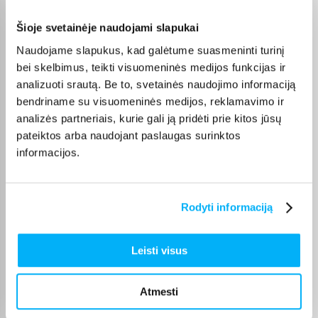
Eugenijus R.
Patvirtintas pirkėjas
Šioje svetainėje naudojami slapukai
Pirmąkart susipažinau su šiuo aromatu. Daug esu girdėjęs, tad užsakiau
Naudojame slapukus, kad galėtume suasmeninti turinį
mažesnę t ...
bei skelbimus, teikti visuomeninės medijos funkcijas ir
analizuoti srautą. Be to, svetainės naudojimo informaciją
bendriname su visuomeninės medijos, reklamavimo ir
Vytautas B.
Patvirtintas pirkėjas
analizės partneriais, kurie gali ją pridėti prie kitos jūsų
pateiktos arba naudojant paslaugas surinktos
Puiku.
informacijos.
Laimona R.
Patvirtintas pirkėjas
Rodyti informaciją
Puikiai. Viskas super. Nuostabūs kvepalai, laiko gerai. Esu patenkinta.
Leisti visus
Gabija M.
Patvirtintas pirkėjas
Atmesti
Rekomenduoju