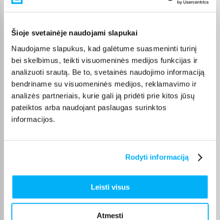
Pirkėjų atsiliepimai apie prekes
Šioje svetainėje naudojami slapukai
Eugenijus R.
Patvirtintas pirkėjas
Naudojame slapukus, kad galėtume suasmeninti turinį
bei skelbimus, teikti visuomeninės medijos funkcijas ir
Pirmąkart susipažinau su šiuo aromatu. Daug esu girdėjęs, tad užsakiau
mažesnę t ...
analizuoti srautą. Be to, svetainės naudojimo informaciją
bendriname su visuomeninės medijos, reklamavimo ir
analizės partneriais, kurie gali ją pridėti prie kitos jūsų
Vytautas B.
pateiktos arba naudojant paslaugas surinktos
Patvirtintas pirkėjas
informacijos.
Puiku.
Laimona R.
Rodyti informaciją
Patvirtintas pirkėjas
Puikiai. Viskas super. Nuostabūs kvepalai, laiko gerai. Esu patenkinta.
Leisti visus
Gabija M.
Atmesti
Patvirtintas pirkėjas