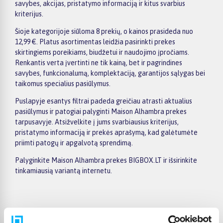
savybes, akcijas, pristatymo informaciją ir kitus svarbius
kriterijus.
Šioje kategorijoje siūloma 8 prekių, o kainos prasideda nuo
12,99 €. Platus asortimentas leidžia pasirinkti prekes
skirtingiems poreikiams, biudžetui ir naudojimo įpročiams.
Renkantis verta įvertinti ne tik kainą, bet ir pagrindines
savybes, funkcionalumą, komplektaciją, garantijos sąlygas bei
taikomus specialius pasiūlymus.
Puslapyje esantys filtrai padeda greičiau atrasti aktualius
pasiūlymus ir patogiai palyginti Maison Alhambra prekes
tarpusavyje. Atsižvelkite į jums svarbiausius kriterijus,
pristatymo informaciją ir prekės aprašymą, kad galėtumėte
priimti patogų ir apgalvotą sprendimą.
Palyginkite Maison Alhambra prekes BIGBOX.LT ir išsirinkite
tinkamiausią variantą internetu.