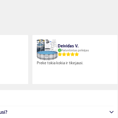
Deividas V.
Patvirtintas pirkėjas
Preke tokia kokia ir tikejausi.
usi?