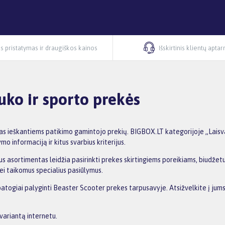
s pristatymas ir draugiškos kainos
Išskirtinis klientų apta
auko ir sporto prekės
mas ieškantiems patikimo gamintojo prekių. BIGBOX.LT kategorijoje „Laisv
mo informaciją ir kitus svarbius kriterijus.
s asortimentas leidžia pasirinkti prekes skirtingiems poreikiams, biudžetui 
ei taikomus specialius pasiūlymus.
patogiai palyginti Beaster Scooter prekes tarpusavyje. Atsižvelkite į jums
variantą internetu.