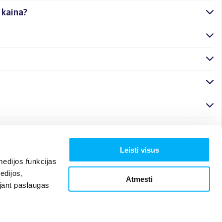
 kaina?
Leisti visus
edijos funkcijas
edijos,
Atmesti
ojant paslaugas