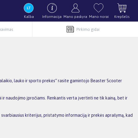
Kalba
Informacija
Mano paskyra
Mano norai
Krepšelis
rnavimas
Pirkimo gidai
alaikio, lauko ir sporto prekės“ rasite gamintojo Beaster Scooter
ir naudojimo įpročiams. Renkantis verta įvertinti ne tik kainą, bet ir
 svarbiausius kriterijus, pristatymo informaciją ir prekės aprašymą, kad