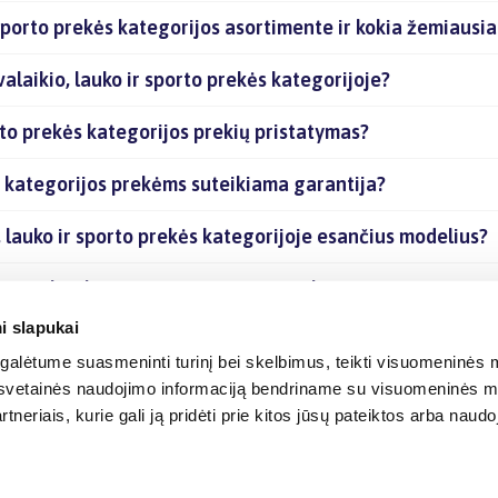
 sporto prekės kategorijos asortimente ir kokia žemiausia
alaikio, lauko ir sporto prekės kategorijoje?
rto prekės kategorijos prekių pristatymas?
ės kategorijos prekėms suteikiama garantija?
, lauko ir sporto prekės kategorijoje esančius modelius?
orto prekės kategorijoje esančias prekes internetu?
i slapukai
alėtume suasmeninti turinį bei skelbimus, teikti visuomeninės m
o, svetainės naudojimo informaciją bendriname su visuomeninės m
tneriais, kurie gali ją pridėti prie kitos jūsų pateiktos arba naud
© 2012-
2026
BIGBOX.LT