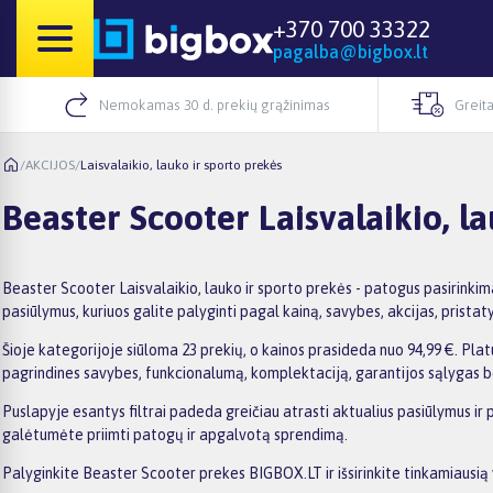
+370 700 33322
pagalba@bigbox.lt
Nemokamas 30 d. prekių grąžinimas
Greita
/
AKCIJOS
/
Laisvalaikio, lauko ir sporto prekės
Beaster Scooter Laisvalaikio, l
Beaster Scooter Laisvalaikio, lauko ir sporto prekės - patogus pasirinki
pasiūlymus, kuriuos galite palyginti pagal kainą, savybes, akcijas, pristaty
Šioje kategorijoje siūloma 23 prekių, o kainos prasideda nuo 94,99 €. Platu
pagrindines savybes, funkcionalumą, komplektaciją, garantijos sąlygas b
Puslapyje esantys filtrai padeda greičiau atrasti aktualius pasiūlymus ir 
galėtumėte priimti patogų ir apgalvotą sprendimą.
Palyginkite Beaster Scooter prekes BIGBOX.LT ir išsirinkite tinkamiausią 