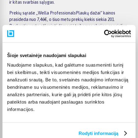
ir kitas svarbias sąlygas.
Prekių sąraše „Wella ProfessionalsPlaukų dažai“ kainos
prasideda nuo 7,46€, o šiuo metu prekių kiekis siekia 201.
Renkantis verta atkreipti dėmesį į taikomas akcijas, specialius
pasiūlymus, techninius parametrus bei papildomas pirkimo
sąlygas, kad būtų lengviau išsirinkti geriausiai jūsų poreikius
atitinkantį variantą.
Šioje svetainėje naudojami slapukai
Papildomi pasirinkimai ir prekių savybių filtrai padeda patogiai
susiaurinti asortimentą ir greičiau rasti tinkamą prekę.
Naudojame slapukus, kad galėtume suasmeninti turinį
Peržiūrėkite „Wella ProfessionalsPlaukų dažai“ pasiūlymus
bei skelbimus, teikti visuomeninės medijos funkcijas ir
BIGBOX.LT, palyginkite prekes ir pirkite internetu patogiai.
analizuoti srautą. Be to, svetainės naudojimo informaciją
Pasirinktą prekę pristatysime per jos aprašyme nurodytą
bendriname su visuomeninės medijos, reklamavimo ir
terminą.
analizės partneriais, kurie gali ją pridėti prie kitos jūsų
pateiktos arba naudojant paslaugas surinktos
informacijos.
DUK
Rodyti informaciją
Kokie Wella Professionals Plaukų dažai