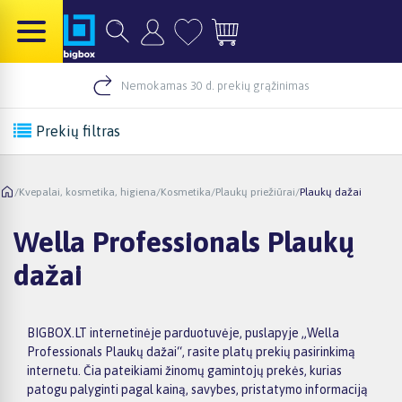
Nemokamas 30 d. prekių grąžinimas
Prekių filtras
/
Kvepalai, kosmetika, higiena
/
Kosmetika
/
Plaukų priežiūrai
/
Plaukų dažai
Wella Professionals Plaukų
dažai
BIGBOX.LT internetinėje parduotuvėje, puslapyje „Wella
Professionals Plaukų dažai“, rasite platų prekių pasirinkimą
internetu. Čia pateikiami žinomų gamintojų prekės, kurias
patogu palyginti pagal kainą, savybes, pristatymo informaciją