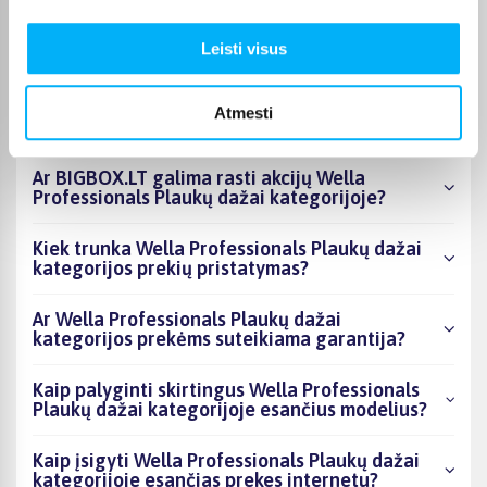
kategorijoje esantys produktai šiuo metu
populiariausi?
Leisti visus
Kiek prekių yra Wella Professionals Plaukų
dažai kategorijos asortimente ir kokia
Atmesti
žemiausia kaina?
Ar BIGBOX.LT galima rasti akcijų Wella
Professionals Plaukų dažai kategorijoje?
Kiek trunka Wella Professionals Plaukų dažai
kategorijos prekių pristatymas?
Ar Wella Professionals Plaukų dažai
kategorijos prekėms suteikiama garantija?
Kaip palyginti skirtingus Wella Professionals
Plaukų dažai kategorijoje esančius modelius?
Kaip įsigyti Wella Professionals Plaukų dažai
kategorijoje esančias prekes internetu?