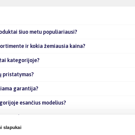
oduktai šiuo metu populiariausi?
sortimente ir kokia žemiausia kaina?
žai kategorijoje?
ų pristatymas?
kiama garantija?
egorijoje esančius modelius?
čias prekes internetu?
i slapukai