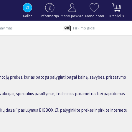
Kalba
Informacija
Mano paskyra
Mano norai
Krepšelis
rnavimas
Pirkimo gidai
ntojų prekės, kurias patogu palyginti pagal kainą, savybes, pristatymo
s akcijas, specialius pasiūlymus, techninius parametrus bei papildomas
ukų dažai“ pasiūlymus BIGBOX.LT, palyginkite prekes ir pirkite internetu