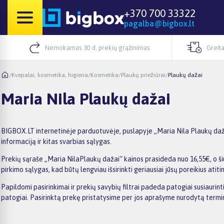
+370 700 33322
pagalba@bigbox.lt
Nemokamas 30 d. prekių grąžinimas
Greita
/
Kvepalai, kosmetika, higiena
/
Kosmetika
/
Plaukų priežiūrai
/
Plaukų dažai
Maria Nila Plaukų dažai
BIGBOX.LT internetinėje parduotuvėje, puslapyje „Maria Nila Plaukų dažai
informaciją ir kitas svarbias sąlygas.
Prekių sąraše „Maria NilaPlaukų dažai“ kainos prasideda nuo 16,55€, o šiu
pirkimo sąlygas, kad būtų lengviau išsirinkti geriausiai jūsų poreikius atiti
Papildomi pasirinkimai ir prekių savybių filtrai padeda patogiai susiaurin
patogiai. Pasirinktą prekę pristatysime per jos aprašyme nurodytą termi