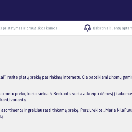
s pristatymas ir draugiškos kainos
Išskirtinis klientų apta
“, rasite platų prekių pasirinkimą internetu. Čia pateikiami žinomų gami
o metu prekių kiekis siekia 5. Renkantis verta atkreipti dėmesį į taikoma
nkantį variantą.
ti asortimentą ir greičiau rasti tinkamą prekę. Peržiūrėkite „Maria NilaPla
ną.