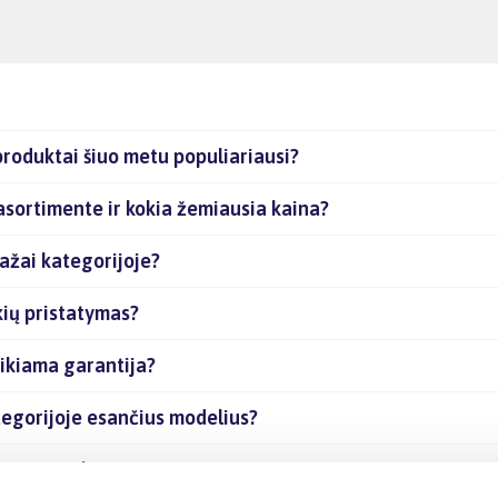
produktai šiuo metu populiariausi?
asortimente ir kokia žemiausia kaina?
ažai kategorijoje?
kių pristatymas?
ikiama garantija?
tegorijoje esančius modelius?
ančias prekes internetu?