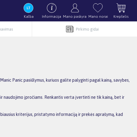
Kalba
Informacija
Mano paskyra
Mano norai
Krepšelis
rnavimas
Pirkimo gidai
anic Panic pasiūlymus, kuriuos galite palyginti pagal kainą, savybes,
r naudojimo įpročiams. Renkantis verta įvertinti ne tik kainą, bet ir
biausius kriterijus, pristatymo informaciją ir prekės aprašymą, kad