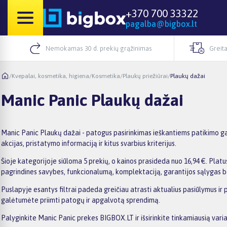
+370 700 33322
pagalba@bigbox.lt
Nemokamas 30 d. prekių grąžinimas
Greita
/
Kvepalai, kosmetika, higiena
/
Kosmetika
/
Plaukų priežiūrai
/
Plaukų dažai
Manic Panic Plaukų dažai
Manic Panic Plaukų dažai - patogus pasirinkimas ieškantiems patikimo ga
akcijas, pristatymo informaciją ir kitus svarbius kriterijus.
Šioje kategorijoje siūloma 5 prekių, o kainos prasideda nuo 16,94 €. Platus
pagrindines savybes, funkcionalumą, komplektaciją, garantijos sąlygas b
Puslapyje esantys filtrai padeda greičiau atrasti aktualius pasiūlymus ir 
galėtumėte priimti patogų ir apgalvotą sprendimą.
Palyginkite Manic Panic prekes BIGBOX.LT ir išsirinkite tinkamiausią vari