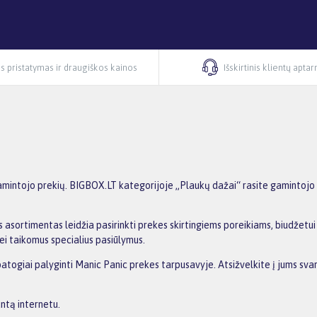
s pristatymas ir draugiškos kainos
Išskirtinis klientų apta
mintojo prekių. BIGBOX.LT kategorijoje „Plaukų dažai“ rasite gamintojo M
 asortimentas leidžia pasirinkti prekes skirtingiems poreikiams, biudžetui i
ei taikomus specialius pasiūlymus.
patogiai palyginti Manic Panic prekes tarpusavyje. Atsižvelkite į jums svar
antą internetu.