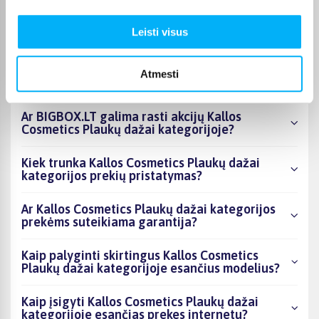
kategorijoje esantys produktai šiuo metu
populiariausi?
Leisti visus
Kiek prekių yra Kallos Cosmetics Plaukų dažai
kategorijos asortimente ir kokia žemiausia
Atmesti
kaina?
Ar BIGBOX.LT galima rasti akcijų Kallos
Cosmetics Plaukų dažai kategorijoje?
Kiek trunka Kallos Cosmetics Plaukų dažai
kategorijos prekių pristatymas?
Ar Kallos Cosmetics Plaukų dažai kategorijos
prekėms suteikiama garantija?
Kaip palyginti skirtingus Kallos Cosmetics
Plaukų dažai kategorijoje esančius modelius?
Kaip įsigyti Kallos Cosmetics Plaukų dažai
kategorijoje esančias prekes internetu?