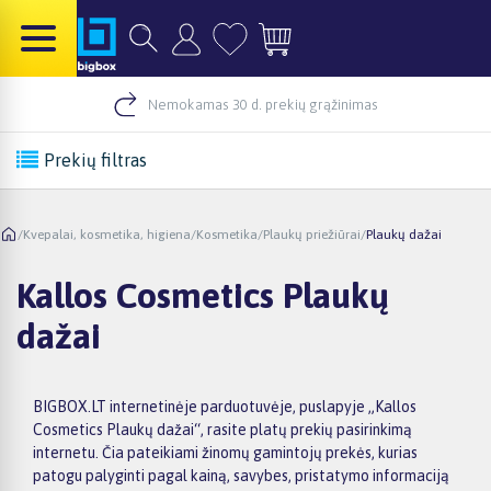
Nemokamas 30 d. prekių grąžinimas
Prekių filtras
/
Kvepalai, kosmetika, higiena
/
Kosmetika
/
Plaukų priežiūrai
/
Plaukų dažai
Kallos Cosmetics Plaukų
dažai
BIGBOX.LT internetinėje parduotuvėje, puslapyje „Kallos
Cosmetics Plaukų dažai“, rasite platų prekių pasirinkimą
internetu. Čia pateikiami žinomų gamintojų prekės, kurias
patogu palyginti pagal kainą, savybes, pristatymo informaciją