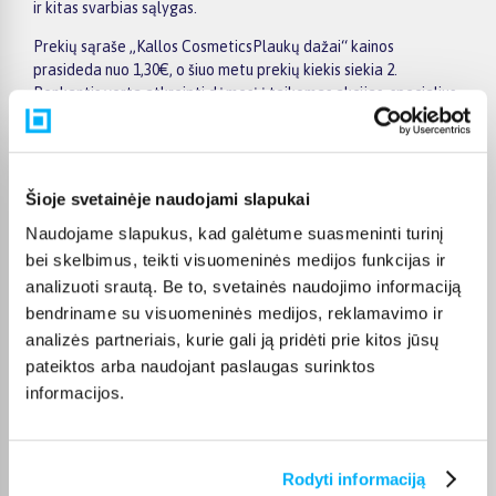
ir kitas svarbias sąlygas.
Prekių sąraše „Kallos CosmeticsPlaukų dažai“ kainos
prasideda nuo 1,30€, o šiuo metu prekių kiekis siekia 2.
Renkantis verta atkreipti dėmesį į taikomas akcijas, specialius
pasiūlymus, techninius parametrus bei papildomas pirkimo
sąlygas, kad būtų lengviau išsirinkti geriausiai jūsų poreikius
atitinkantį variantą.
Šioje svetainėje naudojami slapukai
Papildomi pasirinkimai ir prekių savybių filtrai padeda patogiai
susiaurinti asortimentą ir greičiau rasti tinkamą prekę.
Naudojame slapukus, kad galėtume suasmeninti turinį
Peržiūrėkite „Kallos CosmeticsPlaukų dažai“ pasiūlymus
bei skelbimus, teikti visuomeninės medijos funkcijas ir
BIGBOX.LT, palyginkite prekes ir pirkite internetu patogiai.
analizuoti srautą. Be to, svetainės naudojimo informaciją
Pasirinktą prekę pristatysime per jos aprašyme nurodytą
bendriname su visuomeninės medijos, reklamavimo ir
terminą.
analizės partneriais, kurie gali ją pridėti prie kitos jūsų
pateiktos arba naudojant paslaugas surinktos
informacijos.
DUK
Rodyti informaciją
Kokie Kallos Cosmetics Plaukų dažai