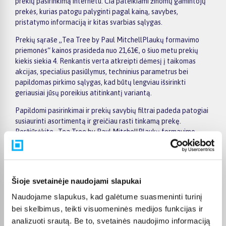
prekių pasirinkimą internetu. Čia pateikiami žinomų gamintojų
prekės, kurias patogu palyginti pagal kainą, savybes,
pristatymo informaciją ir kitas svarbias sąlygas.
Prekių sąraše „Tea Tree by Paul MitchellPlaukų formavimo
priemonės“ kainos prasideda nuo 21,61€, o šiuo metu prekių
kiekis siekia 4. Renkantis verta atkreipti dėmesį į taikomas
akcijas, specialius pasiūlymus, techninius parametrus bei
papildomas pirkimo sąlygas, kad būtų lengviau išsirinkti
geriausiai jūsų poreikius atitinkantį variantą.
Papildomi pasirinkimai ir prekių savybių filtrai padeda patogiai
susiaurinti asortimentą ir greičiau rasti tinkamą prekę.
Peržiūrėkite „Tea Tree by Paul MitchellPlaukų formavimo
priemonės“ pasiūlymus BIGBOX.LT, palyginkite prekes ir pirkite
internetu patogiai. Pasirinktą prekę pristatysime per jos
aprašyme nurodytą terminą.
Šioje svetainėje naudojami slapukai
Naudojame slapukus, kad galėtume suasmeninti turinį
bei skelbimus, teikti visuomeninės medijos funkcijas ir
Pirkėjų atsiliepimai apie prekes
analizuoti srautą. Be to, svetainės naudojimo informaciją