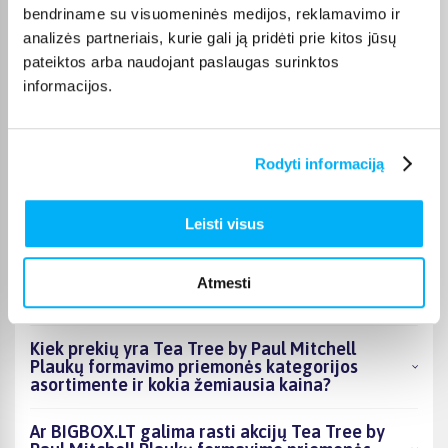
bendriname su visuomeninės medijos, reklamavimo ir
analizės partneriais, kurie gali ją pridėti prie kitos jūsų
Laura J.
pateiktos arba naudojant paslaugas surinktos
Patvirtintas pirkėjas
informacijos.
Labai geras
Rodyti informaciją
DUK
Leisti visus
Kokie Tea Tree by Paul Mitchell Plaukų
formavimo priemonės kategorijoje esantys
Atmesti
produktai šiuo metu populiariausi?
Kiek prekių yra Tea Tree by Paul Mitchell
Plaukų formavimo priemonės kategorijos
asortimente ir kokia žemiausia kaina?
Ar BIGBOX.LT galima rasti akcijų Tea Tree by