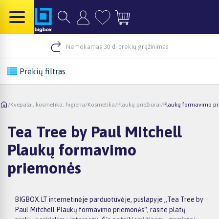
Nemokamas 30 d. prekių grąžinimas
Prekių filtras
/
Kvepalai, kosmetika, higiena
/
Kosmetika
/
Plaukų priežiūrai
/
Plaukų formavimo p
Tea Tree by Paul Mitchell
Plaukų formavimo
priemonės
BIGBOX.LT internetinėje parduotuvėje, puslapyje „Tea Tree by
Paul Mitchell Plaukų formavimo priemonės“, rasite platų