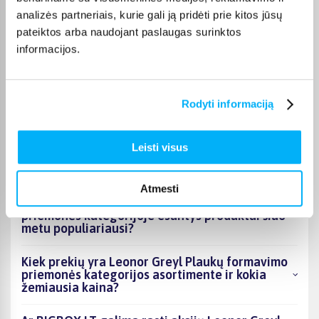
Pirkėjų atsiliepimai apie prekes
analizės partneriais, kurie gali ją pridėti prie kitos jūsų
pateiktos arba naudojant paslaugas surinktos
informacijos.
Laura J.
Patvirtintas pirkėjas
Labai geras
Rodyti informaciją
Leisti visus
DUK
Atmesti
Kokie Leonor Greyl Plaukų formavimo
priemonės kategorijoje esantys produktai šiuo
metu populiariausi?
Kiek prekių yra Leonor Greyl Plaukų formavimo
priemonės kategorijos asortimente ir kokia
žemiausia kaina?