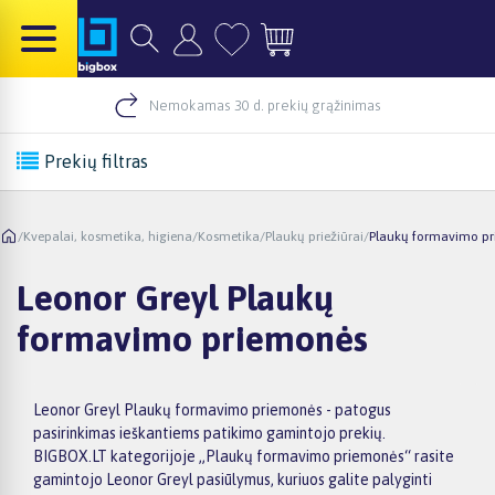
Nemokamas 30 d. prekių grąžinimas
Prekių filtras
/
Kvepalai, kosmetika, higiena
/
Kosmetika
/
Plaukų priežiūrai
/
Plaukų formavimo p
Leonor Greyl Plaukų
formavimo priemonės
Leonor Greyl Plaukų formavimo priemonės - patogus
pasirinkimas ieškantiems patikimo gamintojo prekių.
BIGBOX.LT kategorijoje „Plaukų formavimo priemonės“ rasite
gamintojo Leonor Greyl pasiūlymus, kuriuos galite palyginti