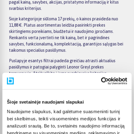
pagal kainą, savybes, akcijas, pristatymo informaciją ir kitus
svarbius kriterijus.
Šioje kategorijoje siūloma 17 prekių, o kainos prasideda nuo
11,88 €. Platus asortimentas leidžia pasirinkti prekes
skirtingiems poreikiams, biudžetui ir naudojimo įpročiams.
Renkantis verta įvertinti ne tik kainą, bet ir pagrindines
savybes, funkcionalumą, komplektaciją, garantijos sąlygas bei
taikomus specialius pasiūlymus.
Puslapyje esantys filtrai padeda greičiau atrasti aktualius
pasiūlymus ir patogiai palyginti Leonor Greyl prekes
tarpusavyje. Atsižvelkite į jums svarbiausius kriterijus,
pristatymo informaciją ir prekės aprašymą, kad galėtumėte
priimti patogų ir apgalvotą sprendimą.
Palyginkite Leonor Greyl prekes BIGBOX.LT ir išsirinkite
Šioje svetainėje naudojami slapukai
tinkamiausią variantą internetu.
Naudojame slapukus, kad galėtume suasmeninti turinį
bei skelbimus, teikti visuomeninės medijos funkcijas ir
analizuoti srautą. Be to, svetainės naudojimo informaciją
bendriname su visuomeninės medijos, reklamavimo ir