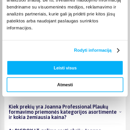
Pirkėjų atsiliepimai apie prekes
bendriname su visuomeninės medijos, reklamavimo ir
analizės partneriais, kurie gali ją pridėti prie kitos jūsų
pateiktos arba naudojant paslaugas surinktos
Laura J.
Patvirtintas pirkėjas
informacijos.
Labai geras
Rodyti informaciją
DUK
Leisti visus
Kokie Joanna Professional Plaukų formavimo
Atmesti
priemonės kategorijoje esantys produktai šiuo
metu populiariausi?
Kiek prekių yra Joanna Professional Plaukų
formavimo priemonės kategorijos asortimente
ir kokia žemiausia kaina?