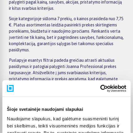
palyginti pagal kainą, savybes, akcijas, pristatymo informaciją
ir kitus svarbius kriterijus.
Šioje kategorijoje siūloma 7 prekių, o kainos prasideda nuo 7,75
€. Platus asortimentas leidžia pasirinkti prekes skirtingiems
poreikiams, biudžetui ir naudojimo įpročiams. Renkantis verta
įvertinti ne tik kainą, bet ir pagrindines savybes, funkcionalumą,
komplektaciją, garantijos sąlygas bei taikomus specialius
pasiūlymus.
Puslapyje esantys filtrai padeda greičiau atrasti aktualius
pasiūlymus ir patogiai palyginti Joanna Professional prekes
tarpusavyje. Atsižvelkite į jums svarbiausius kriterijus,
pristatymo informaciją ir prekės aprašymą, kad galėtumėte
priimti patogų ir apgalvotą sprendimą.
Palyginkite Joanna Professional prekes BIGBOX.LT ir išsirinkite
tinkamiausią variantą internetu.
Šioje svetainėje naudojami slapukai
Naudojame slapukus, kad galėtume suasmeninti turinį
bei skelbimus, teikti visuomeninės medijos funkcijas ir
analizuoti srautą. Be to, svetainės naudojimo informaciją