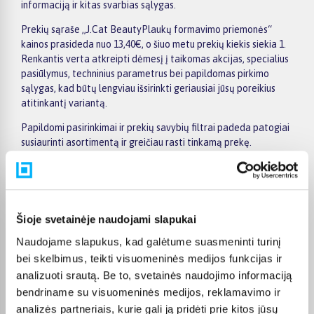
informaciją ir kitas svarbias sąlygas.
Prekių sąraše „J.Cat BeautyPlaukų formavimo priemonės“
kainos prasideda nuo 13,40€, o šiuo metu prekių kiekis siekia 1.
Renkantis verta atkreipti dėmesį į taikomas akcijas, specialius
pasiūlymus, techninius parametrus bei papildomas pirkimo
sąlygas, kad būtų lengviau išsirinkti geriausiai jūsų poreikius
atitinkantį variantą.
Papildomi pasirinkimai ir prekių savybių filtrai padeda patogiai
susiaurinti asortimentą ir greičiau rasti tinkamą prekę.
Peržiūrėkite „J.Cat BeautyPlaukų formavimo priemonės“
pasiūlymus BIGBOX.LT, palyginkite prekes ir pirkite internetu
patogiai. Pasirinktą prekę pristatysime per jos aprašyme
nurodytą terminą.
Šioje svetainėje naudojami slapukai
Naudojame slapukus, kad galėtume suasmeninti turinį
bei skelbimus, teikti visuomeninės medijos funkcijas ir
analizuoti srautą. Be to, svetainės naudojimo informaciją
Pirkėjų atsiliepimai apie prekes
bendriname su visuomeninės medijos, reklamavimo ir
analizės partneriais, kurie gali ją pridėti prie kitos jūsų