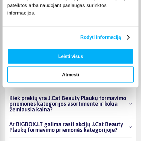
pateiktos arba naudojant paslaugas surinktos
Laura J.
Patvirtintas pirkėjas
informacijos.
Labai geras
Rodyti informaciją
DUK
Leisti visus
Kokie J.Cat Beauty Plaukų formavimo
Atmesti
priemonės kategorijoje esantys produktai šiuo
metu populiariausi?
Kiek prekių yra J.Cat Beauty Plaukų formavimo
priemonės kategorijos asortimente ir kokia
žemiausia kaina?
Ar BIGBOX.LT galima rasti akcijų J.Cat Beauty
Plaukų formavimo priemonės kategorijoje?