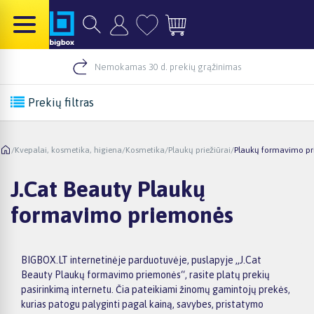
Nemokamas 30 d. prekių grąžinimas
Prekių filtras
/
Kvepalai, kosmetika, higiena
/
Kosmetika
/
Plaukų priežiūrai
/
Plaukų formavimo p
J.Cat Beauty Plaukų
formavimo priemonės
BIGBOX.LT internetinėje parduotuvėje, puslapyje „J.Cat
Beauty Plaukų formavimo priemonės“, rasite platų prekių
pasirinkimą internetu. Čia pateikiami žinomų gamintojų prekės,
kurias patogu palyginti pagal kainą, savybes, pristatymo