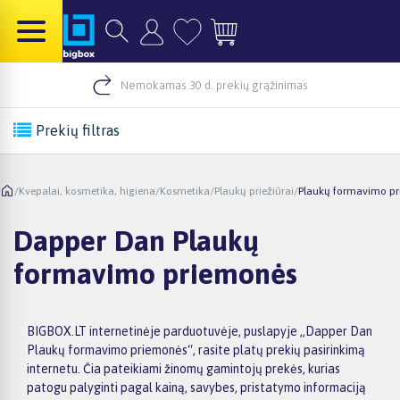
Nemokamas 30 d. prekių grąžinimas
Prekių filtras
/
Kvepalai, kosmetika, higiena
/
Kosmetika
/
Plaukų priežiūrai
/
Plaukų formavimo p
Dapper Dan Plaukų
formavimo priemonės
BIGBOX.LT internetinėje parduotuvėje, puslapyje „Dapper Dan
Plaukų formavimo priemonės“, rasite platų prekių pasirinkimą
internetu. Čia pateikiami žinomų gamintojų prekės, kurias
patogu palyginti pagal kainą, savybes, pristatymo informaciją