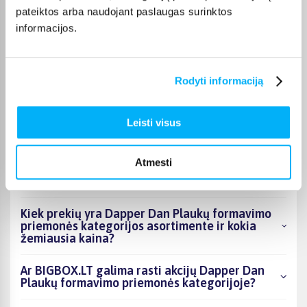
pateiktos arba naudojant paslaugas surinktos
Laura J.
Patvirtintas pirkėjas
informacijos.
Labai geras
Rodyti informaciją
DUK
Leisti visus
Kokie Dapper Dan Plaukų formavimo priemonės
Atmesti
kategorijoje esantys produktai šiuo metu
populiariausi?
Kiek prekių yra Dapper Dan Plaukų formavimo
priemonės kategorijos asortimente ir kokia
žemiausia kaina?
Ar BIGBOX.LT galima rasti akcijų Dapper Dan
Plaukų formavimo priemonės kategorijoje?