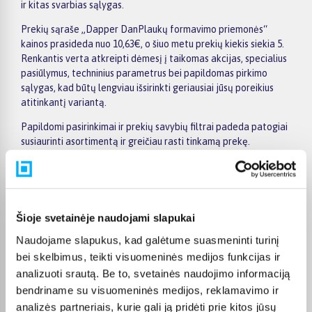
ir kitas svarbias sąlygas.
Prekių sąraše „Dapper DanPlaukų formavimo priemonės“
kainos prasideda nuo 10,63€, o šiuo metu prekių kiekis siekia 5.
Renkantis verta atkreipti dėmesį į taikomas akcijas, specialius
pasiūlymus, techninius parametrus bei papildomas pirkimo
sąlygas, kad būtų lengviau išsirinkti geriausiai jūsų poreikius
atitinkantį variantą.
Papildomi pasirinkimai ir prekių savybių filtrai padeda patogiai
susiaurinti asortimentą ir greičiau rasti tinkamą prekę.
Peržiūrėkite „Dapper DanPlaukų formavimo priemonės“
pasiūlymus BIGBOX.LT, palyginkite prekes ir pirkite internetu
patogiai. Pasirinktą prekę pristatysime per jos aprašyme
nurodytą terminą.
Šioje svetainėje naudojami slapukai
Naudojame slapukus, kad galėtume suasmeninti turinį
bei skelbimus, teikti visuomeninės medijos funkcijas ir
analizuoti srautą. Be to, svetainės naudojimo informaciją
Pirkėjų atsiliepimai apie prekes
bendriname su visuomeninės medijos, reklamavimo ir
analizės partneriais, kurie gali ją pridėti prie kitos jūsų