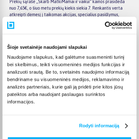
Prekių sąraše „Skarb MatkiMamai ir vaikui“ kainos prasideda
nuo 7,65€, o šiuo metu prekių kiekis siekia 7. Renkantis verta
atkreipti dėmesį į taikomas akcijas, specialius pasiūlymus,
techninius parametrus bei papildomas pirkimo sąlygas, kad
būtų lengviau išsirinkti geriausiai jūsų poreikius atitinkantį
variantą.
Papildomi pasirinkimai ir prekių savybių filtrai padeda patogiai
Šioje svetainėje naudojami slapukai
susiaurinti asortimentą ir greičiau rasti tinkamą prekę.
Naudojame slapukus, kad galėtume suasmeninti turinį
Peržiūrėkite „Skarb MatkiMamai ir vaikui“ pasiūlymus
bei skelbimus, teikti visuomeninės medijos funkcijas ir
BIGBOX.LT, palyginkite prekes ir pirkite internetu patogiai.
Pasirinktą prekę pristatysime per jos aprašyme nurodytą
analizuoti srautą. Be to, svetainės naudojimo informaciją
terminą.
bendriname su visuomeninės medijos, reklamavimo ir
analizės partneriais, kurie gali ją pridėti prie kitos jūsų
pateiktos arba naudojant paslaugas surinktos
informacijos.
DUK
Rodyti informaciją
Kokie Skarb Matki Mamai ir vaikui kategorijoje
esantys produktai šiuo metu populiariausi?