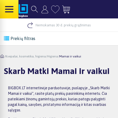
Nemokamas 30 d. prekių grąžinimas
Prekių filtras
/
Kvepalai, kosmetika, higiena
/
Higiena
/
Mamai ir vaikui
Skarb Matki Mamai ir vaikui
BIGBOX.LT internetinėje parduotuvėje, puslapyje „Skarb Matki
Mamai ir vaikui“, rasite platų prekių pasirinkimą internetu. Čia
pateikiami žinomų gamintojų prekės, kurias patogu palyginti
pagal kainą, savybes, pristatymo informaciją ir kitas svarbias
sąlygas.