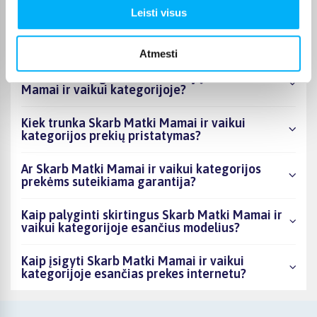
Leisti visus
Kiek prekių yra Skarb Matki Mamai ir vaikui
kategorijos asortimente ir kokia žemiausia
kaina?
Atmesti
Ar BIGBOX.LT galima rasti akcijų Skarb Matki
Mamai ir vaikui kategorijoje?
Kiek trunka Skarb Matki Mamai ir vaikui
kategorijos prekių pristatymas?
Ar Skarb Matki Mamai ir vaikui kategorijos
prekėms suteikiama garantija?
Kaip palyginti skirtingus Skarb Matki Mamai ir
vaikui kategorijoje esančius modelius?
Kaip įsigyti Skarb Matki Mamai ir vaikui
kategorijoje esančias prekes internetu?