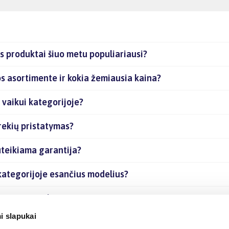
s produktai šiuo metu populiariausi?
os asortimente ir kokia žemiausia kaina?
 vaikui kategorijoje?
rekių pristatymas?
uteikiama garantija?
 kategorijoje esančius modelius?
esančias prekes internetu?
i slapukai