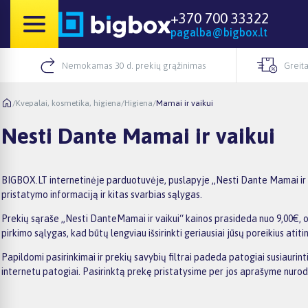
+370 700 33322
pagalba@bigbox.lt
Nemokamas 30 d. prekių grąžinimas
Greita
/
Kvepalai, kosmetika, higiena
/
Higiena
/
Mamai ir vaikui
Nesti Dante Mamai ir vaikui
BIGBOX.LT internetinėje parduotuvėje, puslapyje „Nesti Dante Mamai ir va
pristatymo informaciją ir kitas svarbias sąlygas.
Prekių sąraše „Nesti DanteMamai ir vaikui“ kainos prasideda nuo 9,00€, o 
pirkimo sąlygas, kad būtų lengviau išsirinkti geriausiai jūsų poreikius atiti
Papildomi pasirinkimai ir prekių savybių filtrai padeda patogiai susiaurin
internetu patogiai. Pasirinktą prekę pristatysime per jos aprašyme nuro