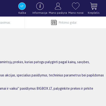
Kalba
Informacija
Mano paskyra
Mano norai
Krepšelis
rnavimas
Pirkimo gidai
amintojų prekės, kurias patogu palyginti pagal kainą, savybes,
omas akcijas, specialius pasiūlymus, techninius parametrus bei papildomas
mai ir vaikui“ pasiūlymus BIGBOX.LT, palyginkite prekes ir pirkite