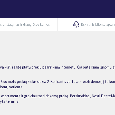
s pristatymas ir draugiškos kainos
Išskirtinis klientų apta
ikui“, rasite platų prekių pasirinkimą internetu. Čia pateikiami žinomų g
šiuo metu prekių kiekis siekia 2. Renkantis verta atkreipti dėmesį į taik
nkantį variantą.
ti asortimentą ir greičiau rasti tinkamą prekę. Peržiūrėkite „Nesti DanteMa
dytą terminą.