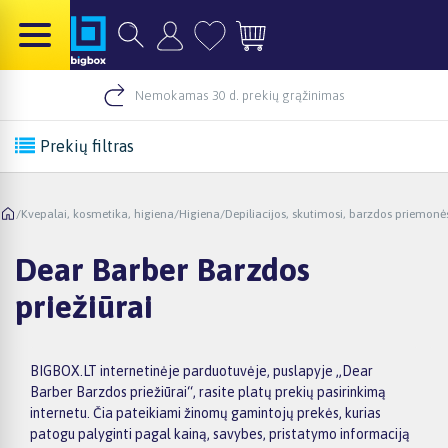
Nemokamas 30 d. prekių grąžinimas
Prekių filtras
/
Kvepalai, kosmetika, higiena
/
Higiena
/
Depiliacijos, skutimosi, barzdos priemonė
Dear Barber Barzdos
priežiūrai
BIGBOX.LT internetinėje parduotuvėje, puslapyje „Dear
Barber Barzdos priežiūrai“, rasite platų prekių pasirinkimą
internetu. Čia pateikiami žinomų gamintojų prekės, kurias
patogu palyginti pagal kainą, savybes, pristatymo informaciją