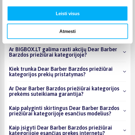
kategorijoje esantys produktai šiuo metu
populiariausi?
Leisti visus
Kiek prekių yra Dear Barber Barzdos priežiūrai
kategorijos asortimente ir kokia žemiausia
Atmesti
kaina?
Ar BIGBOX.LT galima rasti akcijų Dear Barber
Barzdos priežiūrai kategorijoje?
Kiek trunka Dear Barber Barzdos priežiūrai
kategorijos prekių pristatymas?
Ar Dear Barber Barzdos priežiūrai kategorijos
prekėms suteikiama garantija?
Kaip palyginti skirtingus Dear Barber Barzdos
priežiūrai kategorijoje esančius modelius?
Kaip įsigyti Dear Barber Barzdos priežiūrai
kategorijoje esančias prekes internetu?