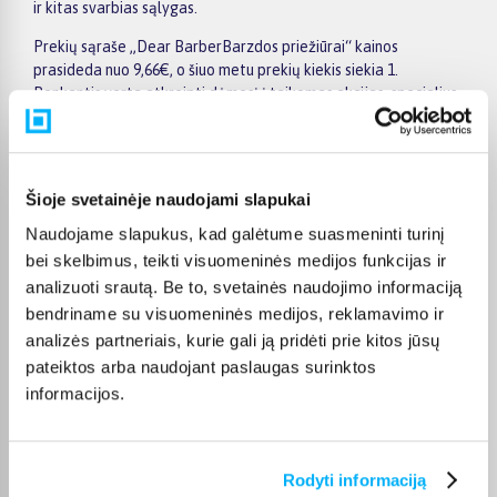
ir kitas svarbias sąlygas.
Prekių sąraše „Dear BarberBarzdos priežiūrai“ kainos
prasideda nuo 9,66€, o šiuo metu prekių kiekis siekia 1.
Renkantis verta atkreipti dėmesį į taikomas akcijas, specialius
pasiūlymus, techninius parametrus bei papildomas pirkimo
sąlygas, kad būtų lengviau išsirinkti geriausiai jūsų poreikius
atitinkantį variantą.
Šioje svetainėje naudojami slapukai
Papildomi pasirinkimai ir prekių savybių filtrai padeda patogiai
susiaurinti asortimentą ir greičiau rasti tinkamą prekę.
Naudojame slapukus, kad galėtume suasmeninti turinį
Peržiūrėkite „Dear BarberBarzdos priežiūrai“ pasiūlymus
bei skelbimus, teikti visuomeninės medijos funkcijas ir
BIGBOX.LT, palyginkite prekes ir pirkite internetu patogiai.
analizuoti srautą. Be to, svetainės naudojimo informaciją
Pasirinktą prekę pristatysime per jos aprašyme nurodytą
bendriname su visuomeninės medijos, reklamavimo ir
terminą.
analizės partneriais, kurie gali ją pridėti prie kitos jūsų
pateiktos arba naudojant paslaugas surinktos
informacijos.
DUK
Rodyti informaciją
Kokie Dear Barber Barzdos priežiūrai