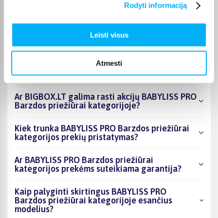
Rodyti informaciją
Kokie BABYLISS PRO Barzdos priežiūrai
kategorijoje esantys produktai šiuo metu
populiariausi?
Leisti visus
Kiek prekių yra BABYLISS PRO Barzdos
Atmesti
priežiūrai kategorijos asortimente ir kokia
žemiausia kaina?
Ar BIGBOX.LT galima rasti akcijų BABYLISS PRO
Barzdos priežiūrai kategorijoje?
Kiek trunka BABYLISS PRO Barzdos priežiūrai
kategorijos prekių pristatymas?
Ar BABYLISS PRO Barzdos priežiūrai
kategorijos prekėms suteikiama garantija?
Kaip palyginti skirtingus BABYLISS PRO
Barzdos priežiūrai kategorijoje esančius
modelius?