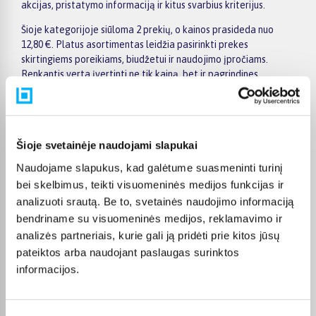
akcijas, pristatymo informaciją ir kitus svarbius kriterijus.
Šioje kategorijoje siūloma 2 prekių, o kainos prasideda nuo
12,80 €. Platus asortimentas leidžia pasirinkti prekes
skirtingiems poreikiams, biudžetui ir naudojimo įpročiams.
Renkantis verta įvertinti ne tik kainą, bet ir pagrindines
savybes, funkcionalumą, komplektaciją, garantijos sąlygas bei
taikomus specialius pasiūlymus.
Puslapyje esantys filtrai padeda greičiau atrasti aktualius
pasiūlymus ir patogiai palyginti BABYLISS PRO prekes
Šioje svetainėje naudojami slapukai
tarpusavyje. Atsižvelkite į jums svarbiausius kriterijus,
Naudojame slapukus, kad galėtume suasmeninti turinį
pristatymo informaciją ir prekės aprašymą, kad galėtumėte
bei skelbimus, teikti visuomeninės medijos funkcijas ir
priimti patogų ir apgalvotą sprendimą.
analizuoti srautą. Be to, svetainės naudojimo informaciją
Palyginkite BABYLISS PRO prekes BIGBOX.LT ir išsirinkite
bendriname su visuomeninės medijos, reklamavimo ir
tinkamiausią variantą internetu.
analizės partneriais, kurie gali ją pridėti prie kitos jūsų
pateiktos arba naudojant paslaugas surinktos
informacijos.
DUK