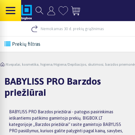
Nemokamas 30 d. prekių grąžinimas
Prekių filtras
/
Kvepalai, kosmetika, higiena
/
Higiena
/
Depiliacijos, skutimosi, barzdos priemonė
BABYLISS PRO Barzdos
priežiūrai
BABYLISS PRO Barzdos priežiūrai - patogus pasirinkimas
ieškantiems patikimo gamintojo prekių. BIGBOX.LT
kategorijoje „Barzdos priežiūrai“ rasite gamintojo BABYLISS
PRO pasiūlymus, kuriuos galite palyginti pagal kainą, savybes,