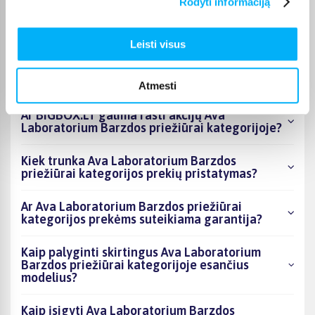
Rodyti informaciją
kategorijoje esantys produktai šiuo metu
populiariausi?
Leisti visus
Kiek prekių yra Ava Laboratorium Barzdos
priežiūrai kategorijos asortimente ir kokia
žemiausia kaina?
Atmesti
Ar BIGBOX.LT galima rasti akcijų Ava
Laboratorium Barzdos priežiūrai kategorijoje?
Kiek trunka Ava Laboratorium Barzdos
priežiūrai kategorijos prekių pristatymas?
Ar Ava Laboratorium Barzdos priežiūrai
kategorijos prekėms suteikiama garantija?
Kaip palyginti skirtingus Ava Laboratorium
Barzdos priežiūrai kategorijoje esančius
modelius?
Kaip įsigyti Ava Laboratorium Barzdos