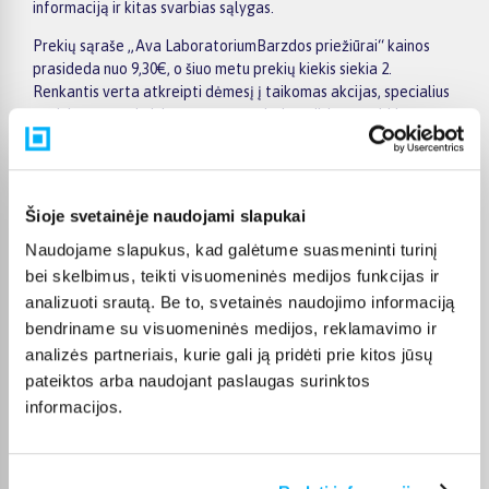
informaciją ir kitas svarbias sąlygas.
Prekių sąraše „Ava LaboratoriumBarzdos priežiūrai“ kainos
prasideda nuo 9,30€, o šiuo metu prekių kiekis siekia 2.
Renkantis verta atkreipti dėmesį į taikomas akcijas, specialius
pasiūlymus, techninius parametrus bei papildomas pirkimo
sąlygas, kad būtų lengviau išsirinkti geriausiai jūsų poreikius
atitinkantį variantą.
Papildomi pasirinkimai ir prekių savybių filtrai padeda patogiai
Šioje svetainėje naudojami slapukai
susiaurinti asortimentą ir greičiau rasti tinkamą prekę.
Peržiūrėkite „Ava LaboratoriumBarzdos priežiūrai“ pasiūlymus
Naudojame slapukus, kad galėtume suasmeninti turinį
BIGBOX.LT, palyginkite prekes ir pirkite internetu patogiai.
bei skelbimus, teikti visuomeninės medijos funkcijas ir
Pasirinktą prekę pristatysime per jos aprašyme nurodytą
analizuoti srautą. Be to, svetainės naudojimo informaciją
terminą.
bendriname su visuomeninės medijos, reklamavimo ir
analizės partneriais, kurie gali ją pridėti prie kitos jūsų
pateiktos arba naudojant paslaugas surinktos
informacijos.
DUK
Kokie Ava Laboratorium Barzdos priežiūrai