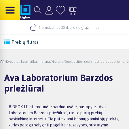
Nemokamas 30 d. prekių grąžinimas
Prekių filtras
/
Kvepalai, kosmetika, higiena
/
Higiena
/
Depiliacijos, skutimosi, barzdos priemonė
Ava Laboratorium Barzdos
priežiūrai
BIGBOX.LT internetinėje parduotuvėje, puslapyje „Ava
Laboratorium Barzdos priežiūrai“, rasite platų prekių
pasirinkimą internetu. Čia pateikiami žinomų gamintojų prekės,
kurias patogu palyginti pagal kainą, savybes, pristatymo