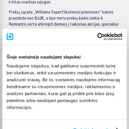
ir kitas svarbias sąlygas.
Prekių sąraše „Williams ExpertSkutimosi priemonės“ kainos
prasideda nuo 8,62€, o šiuo metu prekių kiekis siekia 4.
Renkantis verta atkreipti dėmesį į taikomas akcijas, specialius
pasiūlymus, techninius parametrus bei papildomas pirkimo
sąlygas, kad būtų lengviau išsirinkti geriausiai jūsų poreikius
atitinkantį variantą.
Papildomi pasirinkimai ir prekių savybių filtrai padeda patogiai
Šioje svetainėje naudojami slapukai
susiaurinti asortimentą ir greičiau rasti tinkamą prekę.
Peržiūrėkite „Williams ExpertSkutimosi priemonės“ pasiūlymus
Naudojame slapukus, kad galėtume suasmeninti turinį
BIGBOX.LT, palyginkite prekes ir pirkite internetu patogiai.
bei skelbimus, teikti visuomeninės medijos funkcijas ir
Pasirinktą prekę pristatysime per jos aprašyme nurodytą
analizuoti srautą. Be to, svetainės naudojimo informaciją
terminą.
bendriname su visuomeninės medijos, reklamavimo ir
analizės partneriais, kurie gali ją pridėti prie kitos jūsų
pateiktos arba naudojant paslaugas surinktos
informacijos.
DUK
Kokie Williams Expert Skutimosi priemonės