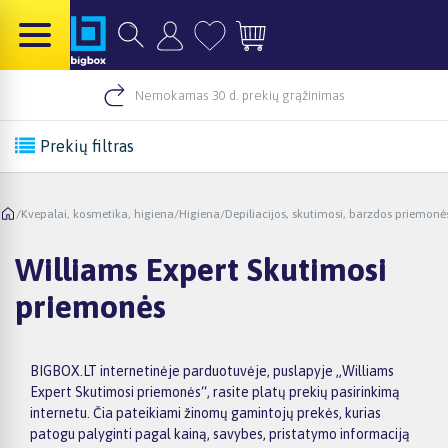
Nemokamas 30 d. prekių grąžinimas
Prekių filtras
/
Kvepalai, kosmetika, higiena
/
Higiena
/
Depiliacijos, skutimosi, barzdos priemonė
Williams Expert Skutimosi
priemonės
BIGBOX.LT internetinėje parduotuvėje, puslapyje „Williams
Expert Skutimosi priemonės“, rasite platų prekių pasirinkimą
internetu. Čia pateikiami žinomų gamintojų prekės, kurias
patogu palyginti pagal kainą, savybes, pristatymo informaciją