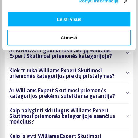
Rodyti informaciją
kategorijoje esantys produktai šiuo metu
populiariausi?
Leisti visus
Kiek prekių yra Williams Expert Skutimosi
priemonės kategorijos asortimente ir kokia
žemiausia kaina?
Atmesti
Ar BIGBOX.LT galima rasti akcijų Williams
Expert Skutimosi priemonės kategorijoje?
Kiek trunka Williams Expert Skutimosi
priemonės kategorijos prekių pristatymas?
Ar Williams Expert Skutimosi priemonės
kategorijos prekėms suteikiama garantija?
Kaip palyginti skirtingus Williams Expert
Skutimosi priemonės kategorijoje esančius
modelius?
Kaip įsigyti Williams Expert Skutimosi