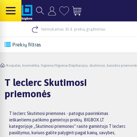
Nemokamas 30 d. prekių grąžinimas
Prekių filtras
/
Kvepalai, kosmetika, higiena
/
Higiena
/
Depiliacijos, skutimosi, barzdos priemonė
T leclerc Skutimosi
priemonės
T leclerc Skutimosi priemonės - patogus pasirinkimas
ieškantiems patikimo gamintojo prekių. BIGBOX.LT
kategorijoje „Skutimosi priemonės“ rasite gamintojo T leclerc
pasiūlymus, kuriuos galite palyginti pagal kainą, savybes,