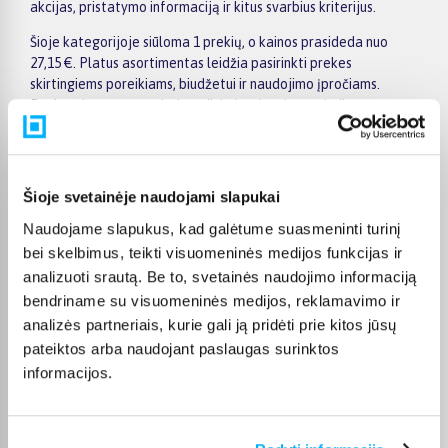
akcijas, pristatymo informaciją ir kitus svarbius kriterijus.
Šioje kategorijoje siūloma 1 prekių, o kainos prasideda nuo
27,15 €. Platus asortimentas leidžia pasirinkti prekes
skirtingiems poreikiams, biudžetui ir naudojimo įpročiams.
Renkantis verta įvertinti ne tik kainą, bet ir pagrindines
savybes, funkcionalumą, komplektaciją, garantijos sąlygas bei
taikomus specialius pasiūlymus.
Puslapyje esantys filtrai padeda greičiau atrasti aktualius
Šioje svetainėje naudojami slapukai
pasiūlymus ir patogiai palyginti T leclerc prekes tarpusavyje.
Atsižvelkite į jums svarbiausius kriterijus, pristatymo
Naudojame slapukus, kad galėtume suasmeninti turinį
informaciją ir prekės aprašymą, kad galėtumėte priimti patogų
bei skelbimus, teikti visuomeninės medijos funkcijas ir
ir apgalvotą sprendimą.
analizuoti srautą. Be to, svetainės naudojimo informaciją
bendriname su visuomeninės medijos, reklamavimo ir
Palyginkite T leclerc prekes BIGBOX.LT ir išsirinkite
tinkamiausią variantą internetu.
analizės partneriais, kurie gali ją pridėti prie kitos jūsų
pateiktos arba naudojant paslaugas surinktos
informacijos.
DUK