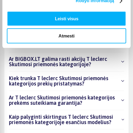
Rodyti informaciją
Kokie T leclerc Skutimosi priemonės
kategorijoje esantys produktai šiuo metu
Leisti visus
populiariausi?
Kiek prekių yra T leclerc Skutimosi priemonės
Atmesti
kategorijos asortimente ir kokia žemiausia
kaina?
Ar BIGBOX.LT galima rasti akcijų T leclerc
Skutimosi priemonės kategorijoje?
Kiek trunka T leclerc Skutimosi priemonės
kategorijos prekių pristatymas?
Ar T leclerc Skutimosi priemonės kategorijos
prekėms suteikiama garantija?
Kaip palyginti skirtingus T leclerc Skutimosi
priemonės kategorijoje esančius modelius?