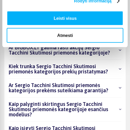
Rodyti informaciją
kategorijoje esantys produktai šiuo metu
populiariausi?
Leisti visus
Kiek prekių yra Sergio Tacchini Skutimosi
priemonės kategorijos asortimente ir kokia
žemiausia kaina?
Atmesti
Ar BIGBOX.LT galima rasti akcijų Sergio
Tacchini Skutimosi priemonės kategorijoje?
Kiek trunka Sergio Tacchini Skutimosi
priemonės kategorijos prekių pristatymas?
Ar Sergio Tacchini Skutimosi priemonės
kategorijos prekėms suteikiama garantija?
Kaip palyginti skirtingus Sergio Tacchini
Skutimosi priemonės kategorijoje esančius
modelius?
Kaip įsigyti Sergio Tacchini Skutimosi