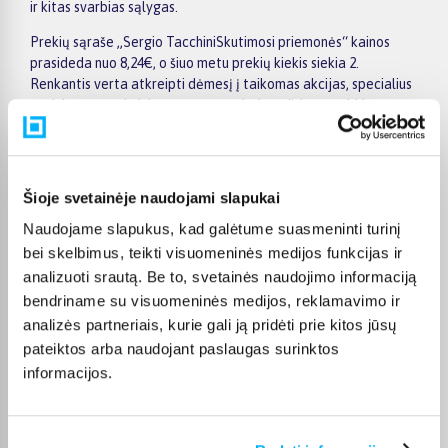
ir kitas svarbias sąlygas.
Prekių sąraše „Sergio TacchiniSkutimosi priemonės“ kainos
prasideda nuo 8,24€, o šiuo metu prekių kiekis siekia 2.
Renkantis verta atkreipti dėmesį į taikomas akcijas, specialius
pasiūlymus, techninius parametrus bei papildomas pirkimo
sąlygas, kad būtų lengviau išsirinkti geriausiai jūsų poreikius
atitinkantį variantą.
Papildomi pasirinkimai ir prekių savybių filtrai padeda patogiai
Šioje svetainėje naudojami slapukai
susiaurinti asortimentą ir greičiau rasti tinkamą prekę.
Peržiūrėkite „Sergio TacchiniSkutimosi priemonės“ pasiūlymus
Naudojame slapukus, kad galėtume suasmeninti turinį
BIGBOX.LT, palyginkite prekes ir pirkite internetu patogiai.
bei skelbimus, teikti visuomeninės medijos funkcijas ir
Pasirinktą prekę pristatysime per jos aprašyme nurodytą
analizuoti srautą. Be to, svetainės naudojimo informaciją
terminą.
bendriname su visuomeninės medijos, reklamavimo ir
analizės partneriais, kurie gali ją pridėti prie kitos jūsų
pateiktos arba naudojant paslaugas surinktos
informacijos.
DUK
Kokie Sergio Tacchini Skutimosi priemonės