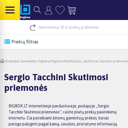
Nemokamas 30 d. prekių grąžinimas
Prekių filtras
/
Kvepalai, kosmetika, higiena
/
Higiena
/
Depiliacijos, skutimosi, barzdos priemonė
Sergio Tacchini Skutimosi
priemonės
BIGBOX.LT internetinėje parduotuvėje, puslapyje „Sergio
Tacchini Skutimosi priemonės“, rasite platų prekių pasirinkimą
internetu. Čia pateikiami žinomų gamintojų prekės, kurias
patogu palyginti pagal kainą, savybes, pristatymo informaciją