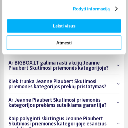
Rodyti informaciją
Kokie Jeanne Piaubert Skutimosi priemonės
kategorijoje esantys produktai šiuo metu
populiariausi?
Leisti visus
Kiek prekių yra Jeanne Piaubert Skutimosi
Atmesti
priemonės kategorijos asortimente ir kokia
žemiausia kaina?
Ar BIGBOX.LT galima rasti akcijų Jeanne
Piaubert Skutimosi priemonės kategorijoje?
Kiek trunka Jeanne Piaubert Skutimosi
priemonės kategorijos prekių pristatymas?
Ar Jeanne Piaubert Skutimosi priemonės
kategorijos prekėms suteikiama garantija?
Kaip palyginti skirtingus Jeanne Piaubert
Skutimosi priemonės kategorijoje esančius