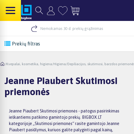
Nemokamas 30 d. prekių grąžinimas
Prekių filtras
/
Kvepalai, kosmetika, higiena
/
Higiena
/
Depiliacijos, skutimosi, barzdos priemonė
Jeanne Piaubert Skutimosi
priemonės
Jeanne Piaubert Skutimosi priemonės - patogus pasirinkimas
ieškantiems patikimo gamintojo prekių. BIGBOX.LT
kategorijoje „Skutimosi priemonės“ rasite gamintojo Jeanne
Piaubert pasiūlymus, kuriuos galite palyginti pagal kainą,