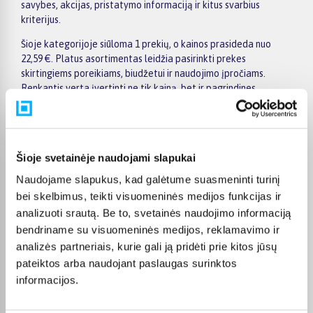
savybes, akcijas, pristatymo informaciją ir kitus svarbius
kriterijus.
Šioje kategorijoje siūloma 1 prekių, o kainos prasideda nuo
22,59 €. Platus asortimentas leidžia pasirinkti prekes
skirtingiems poreikiams, biudžetui ir naudojimo įpročiams.
Renkantis verta įvertinti ne tik kainą, bet ir pagrindines
savybes, funkcionalumą, komplektaciją, garantijos sąlygas bei
taikomus specialius pasiūlymus.
Puslapyje esantys filtrai padeda greičiau atrasti aktualius
pasiūlymus ir patogiai palyginti Jeanne Piaubert prekes
Šioje svetainėje naudojami slapukai
tarpusavyje. Atsižvelkite į jums svarbiausius kriterijus,
Naudojame slapukus, kad galėtume suasmeninti turinį
pristatymo informaciją ir prekės aprašymą, kad galėtumėte
bei skelbimus, teikti visuomeninės medijos funkcijas ir
priimti patogų ir apgalvotą sprendimą.
analizuoti srautą. Be to, svetainės naudojimo informaciją
Palyginkite Jeanne Piaubert prekes BIGBOX.LT ir išsirinkite
bendriname su visuomeninės medijos, reklamavimo ir
tinkamiausią variantą internetu.
analizės partneriais, kurie gali ją pridėti prie kitos jūsų
pateiktos arba naudojant paslaugas surinktos
informacijos.
DUK