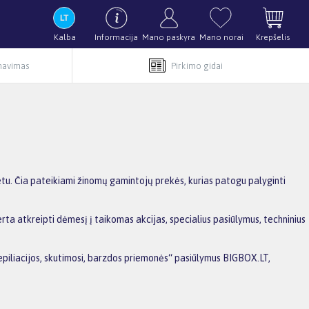
Kalba
Informacija
Mano paskyra
Mano norai
Krepšelis
rnavimas
Pirkimo gidai
etu. Čia pateikiami žinomų gamintojų prekės, kurias patogu palyginti
rta atkreipti dėmesį į taikomas akcijas, specialius pasiūlymus, techninius
Depiliacijos, skutimosi, barzdos priemonės“ pasiūlymus BIGBOX.LT,