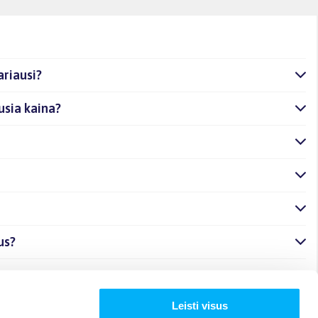
ariausi?
usia kaina?
us?
Leisti visus