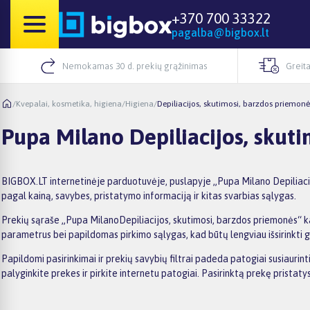
+370 700 33322
pagalba@bigbox.lt
Nemokamas 30 d. prekių grąžinimas
Greita
/
Kvepalai, kosmetika, higiena
/
Higiena
/
Depiliacijos, skutimosi, barzdos priemonė
Pupa Milano Depiliacijos, skut
BIGBOX.LT internetinėje parduotuvėje, puslapyje „Pupa Milano Depiliacijo
pagal kainą, savybes, pristatymo informaciją ir kitas svarbias sąlygas.
Prekių sąraše „Pupa MilanoDepiliacijos, skutimosi, barzdos priemonės“ kai
parametrus bei papildomas pirkimo sąlygas, kad būtų lengviau išsirinkti ge
Papildomi pasirinkimai ir prekių savybių filtrai padeda patogiai susiauri
palyginkite prekes ir pirkite internetu patogiai. Pasirinktą prekę prista