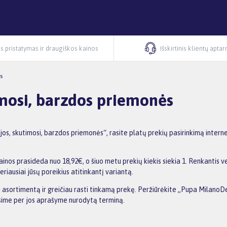
s pristatymas ir draugiškos kainos
Išskirtinis klientų apta
s
imosi, barzdos priemonės
s, skutimosi, barzdos priemonės“, rasite platų prekių pasirinkimą intern
nos prasideda nuo 18,92€, o šiuo metu prekių kiekis siekia 1. Renkantis ve
riausiai jūsų poreikius atitinkantį variantą.
nti asortimentą ir greičiau rasti tinkamą prekę. Peržiūrėkite „Pupa Milano
tysime per jos aprašyme nurodytą terminą.