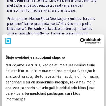
prekių pasirinkimą internetu. Čia pateikiami žinomų gamintojų
prekės, kurias patogu palyginti pagal kainą, savybes,
pristatymo informaciją ir kitas svarbias sąlygas.
Prekių sąraše „Molton BrownDepiliacijos, skutimosi, barzdos
priemonės“ kainos prasideda nuo 7,74€, o šiuo metu prekių
kiekis siekia 1. Renkantis verta atkreipti dėmesį į taikomas
akcijas, specialius pasiūlymus, techninius parametrus bei
papildomas pirkimo sąlygas, kad būtų lengviau išsirinkti
geriausiai jūsų poreikius atitinkantį variantą.
Papildomi pasirinkimai ir prekių savybių filtrai padeda patogiai
susiaurinti asortimentą ir greičiau rasti tinkamą prekę.
Šioje svetainėje naudojami slapukai
Peržiūrėkite „Molton BrownDepiliacijos, skutimosi, barzdos
Naudojame slapukus, kad galėtume suasmeninti turinį
priemonės“ pasiūlymus BIGBOX.LT, palyginkite prekes ir pirkite
bei skelbimus, teikti visuomeninės medijos funkcijas ir
internetu patogiai. Pasirinktą prekę pristatysime per jos
analizuoti srautą. Be to, svetainės naudojimo informaciją
aprašyme nurodytą terminą.
bendriname su visuomeninės medijos, reklamavimo ir
analizės partneriais, kurie gali ją pridėti prie kitos jūsų
pateiktos arba naudojant paslaugas surinktos
informacijos.
DUK