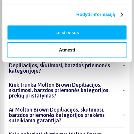
Kokie Molton Brown Depiliacijos, skutimosi,
Rodyti informaciją
barzdos priemonės kategorijoje esantys
produktai šiuo metu populiariausi?
Leisti visus
Kiek prekių yra Molton Brown Depiliacijos,
skutimosi, barzdos priemonės kategorijos
asortimente ir kokia žemiausia kaina?
Atmesti
Ar BIGBOX.LT galima rasti akcijų Molton Brown
Depiliacijos, skutimosi, barzdos priemonės
kategorijoje?
Kiek trunka Molton Brown Depiliacijos,
skutimosi, barzdos priemonės kategorijos
prekių pristatymas?
Ar Molton Brown Depiliacijos, skutimosi,
barzdos priemonės kategorijos prekėms
suteikiama garantija?