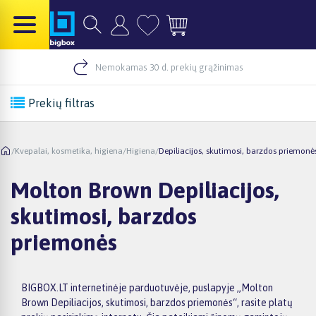
Nemokamas 30 d. prekių grąžinimas
Prekių filtras
/
Kvepalai, kosmetika, higiena
/
Higiena
/
Depiliacijos, skutimosi, barzdos priemonė
Molton Brown Depiliacijos,
skutimosi, barzdos
priemonės
BIGBOX.LT internetinėje parduotuvėje, puslapyje „Molton
Brown Depiliacijos, skutimosi, barzdos priemonės“, rasite platų