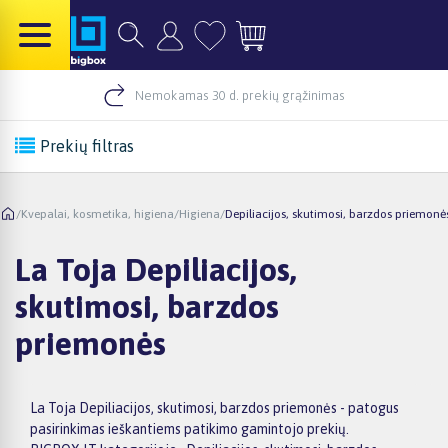
Nemokamas 30 d. prekių grąžinimas
Prekių filtras
/
Kvepalai, kosmetika, higiena
/
Higiena
/
Depiliacijos, skutimosi, barzdos priemonė
La Toja Depiliacijos,
skutimosi, barzdos
priemonės
La Toja Depiliacijos, skutimosi, barzdos priemonės - patogus
pasirinkimas ieškantiems patikimo gamintojo prekių.