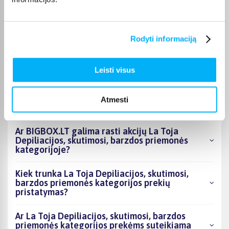
DUK
Rodyti informaciją
Kokie La Toja Depiliacijos, skutimosi, barzdos
priemonės kategorijoje esantys produktai šiuo
metu populiariausi?
Leisti visus
Kiek prekių yra La Toja Depiliacijos, skutimosi,
barzdos priemonės kategorijos asortimente ir
Atmesti
kokia žemiausia kaina?
Ar BIGBOX.LT galima rasti akcijų La Toja
Depiliacijos, skutimosi, barzdos priemonės
kategorijoje?
Kiek trunka La Toja Depiliacijos, skutimosi,
barzdos priemonės kategorijos prekių
pristatymas?
Ar La Toja Depiliacijos, skutimosi, barzdos
priemonės kategorijos prekėms suteikiama