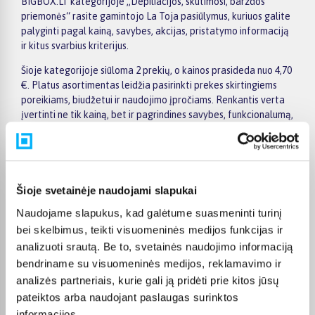
BIGBOX.LT kategorijoje „Depiliacijos, skutimosi, barzdos
priemonės“ rasite gamintojo La Toja pasiūlymus, kuriuos galite
palyginti pagal kainą, savybes, akcijas, pristatymo informaciją
ir kitus svarbius kriterijus.
Šioje kategorijoje siūloma 2 prekių, o kainos prasideda nuo 4,70
€. Platus asortimentas leidžia pasirinkti prekes skirtingiems
poreikiams, biudžetui ir naudojimo įpročiams. Renkantis verta
įvertinti ne tik kainą, bet ir pagrindines savybes, funkcionalumą,
komplektaciją, garantijos sąlygas bei taikomus specialius
pasiūlymus.
Puslapyje esantys filtrai padeda greičiau atrasti aktualius
pasiūlymus ir patogiai palyginti La Toja prekes tarpusavyje.
Šioje svetainėje naudojami slapukai
Atsižvelkite į jums svarbiausius kriterijus, pristatymo
Naudojame slapukus, kad galėtume suasmeninti turinį
informaciją ir prekės aprašymą, kad galėtumėte priimti patogų
ir apgalvotą sprendimą.
bei skelbimus, teikti visuomeninės medijos funkcijas ir
analizuoti srautą. Be to, svetainės naudojimo informaciją
Palyginkite La Toja prekes BIGBOX.LT ir išsirinkite tinkamiausią
bendriname su visuomeninės medijos, reklamavimo ir
variantą internetu.
analizės partneriais, kurie gali ją pridėti prie kitos jūsų
pateiktos arba naudojant paslaugas surinktos
informacijos.