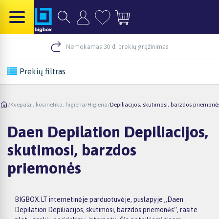
Nemokamas 30 d. prekių grąžinimas
Prekių filtras
/
Kvepalai, kosmetika, higiena
/
Higiena
/
Depiliacijos, skutimosi, barzdos priemonė
Daen Depilation Depiliacijos,
skutimosi, barzdos
priemonės
BIGBOX.LT internetinėje parduotuvėje, puslapyje „Daen
Depilation Depiliacijos, skutimosi, barzdos priemonės“, rasite