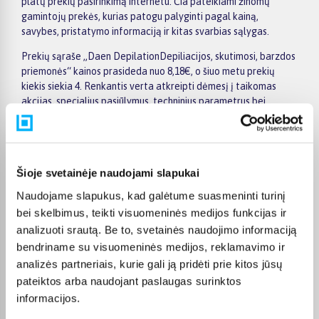
platų prekių pasirinkimą internetu. Čia pateikiami žinomų
gamintojų prekės, kurias patogu palyginti pagal kainą,
savybes, pristatymo informaciją ir kitas svarbias sąlygas.
Prekių sąraše „Daen DepilationDepiliacijos, skutimosi, barzdos
priemonės“ kainos prasideda nuo 8,18€, o šiuo metu prekių
kiekis siekia 4. Renkantis verta atkreipti dėmesį į taikomas
akcijas, specialius pasiūlymus, techninius parametrus bei
papildomas pirkimo sąlygas, kad būtų lengviau išsirinkti
geriausiai jūsų poreikius atitinkantį variantą.
Papildomi pasirinkimai ir prekių savybių filtrai padeda patogiai
susiaurinti asortimentą ir greičiau rasti tinkamą prekę.
Šioje svetainėje naudojami slapukai
Peržiūrėkite „Daen DepilationDepiliacijos, skutimosi, barzdos
Naudojame slapukus, kad galėtume suasmeninti turinį
priemonės“ pasiūlymus BIGBOX.LT, palyginkite prekes ir pirkite
bei skelbimus, teikti visuomeninės medijos funkcijas ir
internetu patogiai. Pasirinktą prekę pristatysime per jos
analizuoti srautą. Be to, svetainės naudojimo informaciją
aprašyme nurodytą terminą.
bendriname su visuomeninės medijos, reklamavimo ir
analizės partneriais, kurie gali ją pridėti prie kitos jūsų
pateiktos arba naudojant paslaugas surinktos
informacijos.
DUK