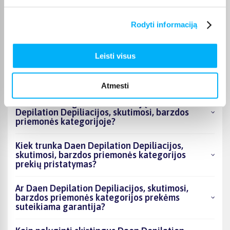
Kokie Daen Depilation Depiliacijos, skutimosi,
Rodyti informaciją
barzdos priemonės kategorijoje esantys
produktai šiuo metu populiariausi?
Leisti visus
Kiek prekių yra Daen Depilation Depiliacijos,
skutimosi, barzdos priemonės kategorijos
asortimente ir kokia žemiausia kaina?
Atmesti
Ar BIGBOX.LT galima rasti akcijų Daen
Depilation Depiliacijos, skutimosi, barzdos
priemonės kategorijoje?
Kiek trunka Daen Depilation Depiliacijos,
skutimosi, barzdos priemonės kategorijos
prekių pristatymas?
Ar Daen Depilation Depiliacijos, skutimosi,
barzdos priemonės kategorijos prekėms
suteikiama garantija?