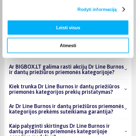
Rodyti informaciją
Kokie Dr Line Burnos ir dantų priežiūros
priemonės kategorijoje esantys produktai šiuo
metu populiariausi?
Leisti visus
Kiek prekių yra Dr Line Burnos ir dantų
Atmesti
priežiūros priemonės kategorijos asortimente
ir kokia žemiausia kaina?
Ar BIGBOX.LT galima rasti akcijų Dr Line Burnos
ir dantų priežiūros priemonės kategorijoje?
Kiek trunka Dr Line Burnos ir dantų priežiūros
priemonės kategorijos prekių pristatymas?
Ar Dr Line Burnos ir dantų priežiūros priemonės
kategorijos prekėms suteikiama garantija?
Kaip palyginti skirtingus Dr Line Burnos ir
dantų priežiūros priemonės kategorijoje