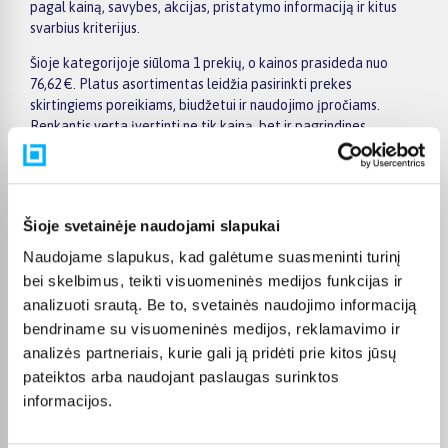
pagal kainą, savybes, akcijas, pristatymo informaciją ir kitus
svarbius kriterijus.
Šioje kategorijoje siūloma 1 prekių, o kainos prasideda nuo
76,62 €. Platus asortimentas leidžia pasirinkti prekes
skirtingiems poreikiams, biudžetui ir naudojimo įpročiams.
Renkantis verta įvertinti ne tik kainą, bet ir pagrindines
savybes, funkcionalumą, komplektaciją, garantijos sąlygas bei
taikomus specialius pasiūlymus.
Puslapyje esantys filtrai padeda greičiau atrasti aktualius
pasiūlymus ir patogiai palyginti Dr Line prekes tarpusavyje.
Šioje svetainėje naudojami slapukai
Atsižvelkite į jums svarbiausius kriterijus, pristatymo
Naudojame slapukus, kad galėtume suasmeninti turinį
informaciją ir prekės aprašymą, kad galėtumėte priimti patogų
bei skelbimus, teikti visuomeninės medijos funkcijas ir
ir apgalvotą sprendimą.
analizuoti srautą. Be to, svetainės naudojimo informaciją
Palyginkite Dr Line prekes BIGBOX.LT ir išsirinkite tinkamiausią
bendriname su visuomeninės medijos, reklamavimo ir
variantą internetu.
analizės partneriais, kurie gali ją pridėti prie kitos jūsų
pateiktos arba naudojant paslaugas surinktos
informacijos.
DUK