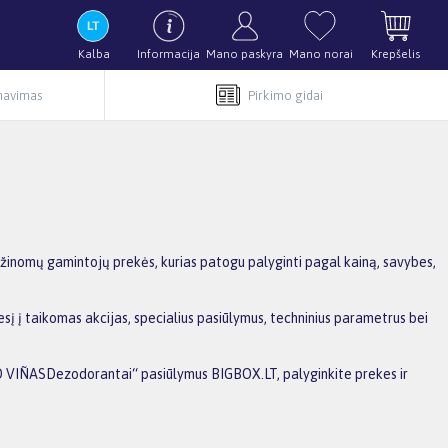
Kalba
Informacija
Mano paskyra
Mano norai
Krepšelis
rnavimas
Pirkimo gidai
inomų gamintojų prekės, kurias patogu palyginti pagal kainą, savybes,
 į taikomas akcijas, specialius pasiūlymus, techninius parametrus bei
RIO VIÑASDezodorantai“ pasiūlymus BIGBOX.LT, palyginkite prekes ir