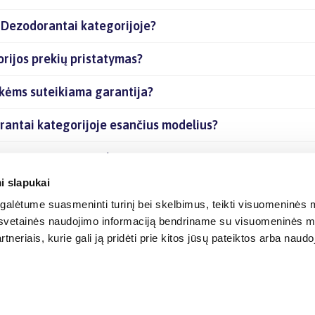
 Dezodorantai kategorijoje?
ijos prekių pristatymas?
kėms suteikiama garantija?
antai kategorijoje esančius modelius?
ijoje esančias prekes internetu?
i slapukai
alėtume suasmeninti turinį bei skelbimus, teikti visuomeninės m
o, svetainės naudojimo informaciją bendriname su visuomeninės m
tneriais, kurie gali ją pridėti prie kitos jūsų pateiktos arba naud
© 2012-
2026
BIGBOX.LT