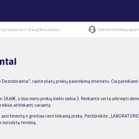
s pristatymas ir draugiškos kainos
Išskirtinis klientų apta
ntai
odorantai“, rasite platų prekių pasirinkimą internetu. Čia pateikiami ž
0€, o šiuo metu prekių kiekis siekia 3. Renkantis verta atkreipti dėmesį
reikius atitinkantį variantą.
rinti asortimentą ir greičiau rasti tinkamą prekę. Peržiūrėkite „LABORATO
me nurodytą terminą.