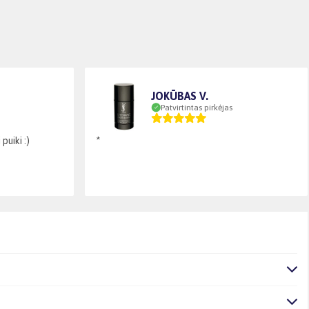
JOKŪBAS V.
Patvirtintas pirkėjas
puiki :)
*