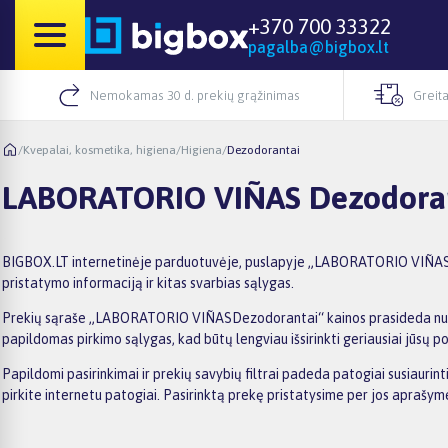
+370 700 33322
pagalba@bigbox.lt
Nemokamas 30 d. prekių grąžinimas
Greita
/
Kvepalai, kosmetika, higiena
/
Higiena
/
Dezodorantai
LABORATORIO VIÑAS Dezodora
BIGBOX.LT internetinėje parduotuvėje, puslapyje „LABORATORIO VIÑAS Dez
pristatymo informaciją ir kitas svarbias sąlygas.
Prekių sąraše „LABORATORIO VIÑASDezodorantai“ kainos prasideda nuo 14,6
papildomas pirkimo sąlygas, kad būtų lengviau išsirinkti geriausiai jūsų po
Papildomi pasirinkimai ir prekių savybių filtrai padeda patogiai susiau
pirkite internetu patogiai. Pasirinktą prekę pristatysime per jos aprašy