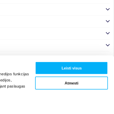
Leisti visus
edijos funkcijas
edijos,
Atmesti
ojant paslaugas