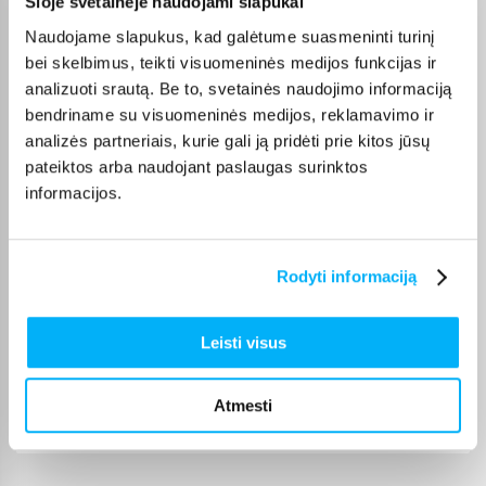
Šioje svetainėje naudojami slapukai
Tomas S.
Naudojame slapukus, kad galėtume suasmeninti turinį
Patvirtintas pirkėjas
bei skelbimus, teikti visuomeninės medijos funkcijas ir
Gera kaina, puiki kokybe, tik pristtymo laikas galetu buti trumpesnis.
analizuoti srautą. Be to, svetainės naudojimo informaciją
bendriname su visuomeninės medijos, reklamavimo ir
Laima M.
analizės partneriais, kurie gali ją pridėti prie kitos jūsų
Patvirtintas pirkėjas
pateiktos arba naudojant paslaugas surinktos
👍
informacijos.
Jolanta V.
Patvirtintas pirkėjas
Rodyti informaciją
Šią prekę perku ne pirmą kartą, ji puiki :)
Leisti visus
JOKŪBAS V.
Patvirtintas pirkėjas
Atmesti
*