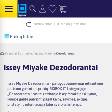
Nemokamas 30 d. prekių grąžinimas
Prekių filtras
/
Kvepalai, kosmetika, higiena
/
Higiena
/
Dezodorantai
Issey Miyake Dezodorantai
Issey Miyake Dezodorantai - patogus pasirinkimas ieškantiems
patikimo gamintojo prekių. BIGBOX.LT kategorijoje
„Dezodorantai“ rasite gamintojo Issey Miyake pasiūlymus,
kuriuos galite palyginti pagal kainą, savybes, akcijas,
pristatymo informaciją ir kitus svarbius kriterijus.