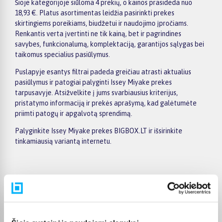
Šioje kategorijoje siūloma 4 prekių, o kainos prasideda nuo
18,93 €. Platus asortimentas leidžia pasirinkti prekes
skirtingiems poreikiams, biudžetui ir naudojimo įpročiams.
Renkantis verta įvertinti ne tik kainą, bet ir pagrindines
savybes, funkcionalumą, komplektaciją, garantijos sąlygas bei
taikomus specialius pasiūlymus.
Puslapyje esantys filtrai padeda greičiau atrasti aktualius
pasiūlymus ir patogiai palyginti Issey Miyake prekes
tarpusavyje. Atsižvelkite į jums svarbiausius kriterijus,
pristatymo informaciją ir prekės aprašymą, kad galėtumėte
priimti patogų ir apgalvotą sprendimą.
Palyginkite Issey Miyake prekes BIGBOX.LT ir išsirinkite
tinkamiausią variantą internetu.
Pirkėjų atsiliepimai apie prekes