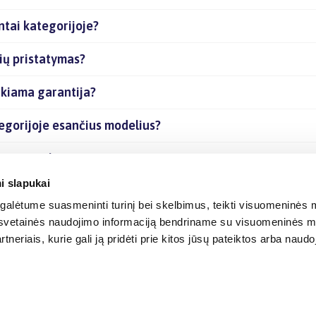
tai kategorijoje?
ių pristatymas?
ikiama garantija?
egorijoje esančius modelius?
nčias prekes internetu?
i slapukai
alėtume suasmeninti turinį bei skelbimus, teikti visuomeninės m
o, svetainės naudojimo informaciją bendriname su visuomeninės m
tneriais, kurie gali ją pridėti prie kitos jūsų pateiktos arba naud
© 2012-
2026
BIGBOX.LT