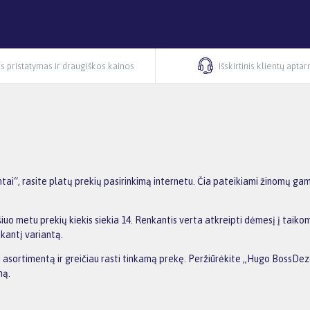
s pristatymas ir draugiškos kainos
Išskirtinis klientų apta
“, rasite platų prekių pasirinkimą internetu. Čia pateikiami žinomų gami
o metu prekių kiekis siekia 14. Renkantis verta atkreipti dėmesį į taiko
nkantį variantą.
nti asortimentą ir greičiau rasti tinkamą prekę. Peržiūrėkite „Hugo BossDe
ną.