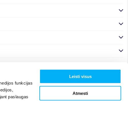
Leisti visus
edijos funkcijas
edijos,
Atmesti
ojant paslaugas