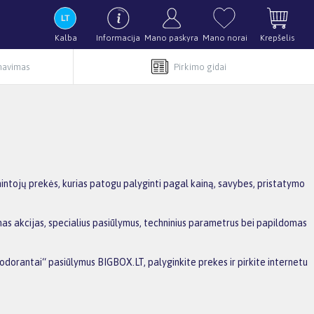
Kalba
Informacija
Mano paskyra
Mano norai
Krepšelis
rnavimas
Pirkimo gidai
ntojų prekės, kurias patogu palyginti pagal kainą, savybes, pristatymo
mas akcijas, specialius pasiūlymus, techninius parametrus bei papildomas
zodorantai“ pasiūlymus BIGBOX.LT, palyginkite prekes ir pirkite internetu