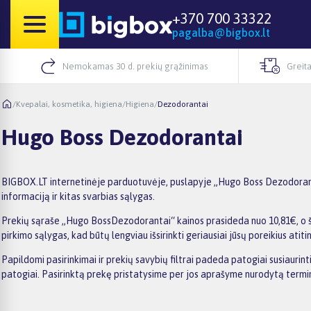
+370 700 33322
pagalba@bigbox.lt
Nemokamas 30 d. prekių grąžinimas
Greita
/
Kvepalai, kosmetika, higiena
/
Higiena
/
Dezodorantai
Hugo Boss Dezodorantai
BIGBOX.LT internetinėje parduotuvėje, puslapyje „Hugo Boss Dezodorantai
informaciją ir kitas svarbias sąlygas.
Prekių sąraše „Hugo BossDezodorantai“ kainos prasideda nuo 10,81€, o šiu
pirkimo sąlygas, kad būtų lengviau išsirinkti geriausiai jūsų poreikius atiti
Papildomi pasirinkimai ir prekių savybių filtrai padeda patogiai susiauri
patogiai. Pasirinktą prekę pristatysime per jos aprašyme nurodytą termi