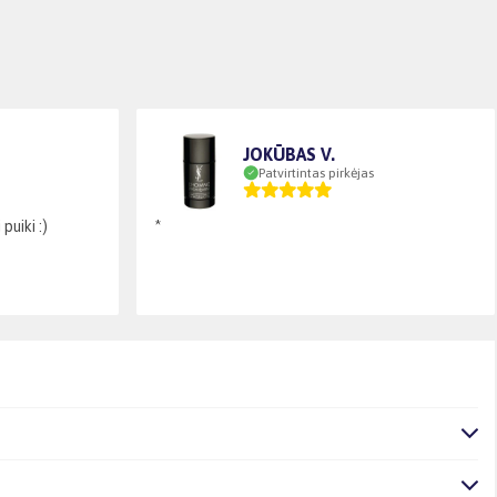
JOKŪBAS V.
Patvirtintas pirkėjas
puiki :)
*