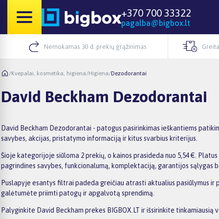
+370 700 33322
pagalba@bigbox.lt
Nemokamas 30 d. prekių grąžinimas
Greita
/
Kvepalai, kosmetika, higiena
/
Higiena
/
Dezodorantai
David Beckham Dezodorantai
David Beckham Dezodorantai - patogus pasirinkimas ieškantiems patikimo
savybes, akcijas, pristatymo informaciją ir kitus svarbius kriterijus.
Šioje kategorijoje siūloma 2 prekių, o kainos prasideda nuo 5,54 €. Platus 
pagrindines savybes, funkcionalumą, komplektaciją, garantijos sąlygas b
Puslapyje esantys filtrai padeda greičiau atrasti aktualius pasiūlymus ir
galėtumėte priimti patogų ir apgalvotą sprendimą.
Palyginkite David Beckham prekes BIGBOX.LT ir išsirinkite tinkamiausią v