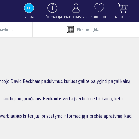
Kalba
Informacija
Mano paskyra
Mano norai
Krepšelis
rnavimas
Pirkimo gidai
ojo David Beckham pasiūlymus, kuriuos galite palyginti pagal kainą,
 naudojimo įpročiams. Renkantis verta įvertinti ne tik kainą, bet ir
svarbiausius kriterijus, pristatymo informaciją ir prekės aprašymą, kad