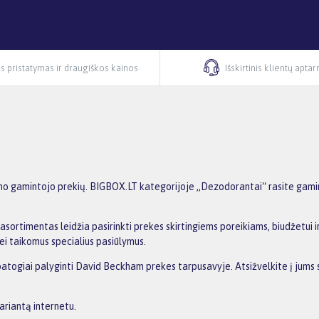
s pristatymas ir draugiškos kainos
Išskirtinis klientų apta
 gamintojo prekių. BIGBOX.LT kategorijoje „Dezodorantai“ rasite gamint
asortimentas leidžia pasirinkti prekes skirtingiems poreikiams, biudžetui ir
ei taikomus specialius pasiūlymus.
 patogiai palyginti David Beckham prekes tarpusavyje. Atsižvelkite į jums 
ariantą internetu.