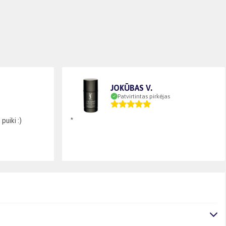
JOKŪBAS V.
Patvirtintas pirkėjas
puiki :)
*