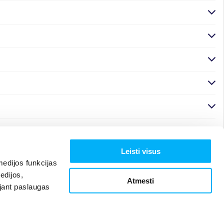
Leisti visus
edijos funkcijas
edijos,
Atmesti
ojant paslaugas