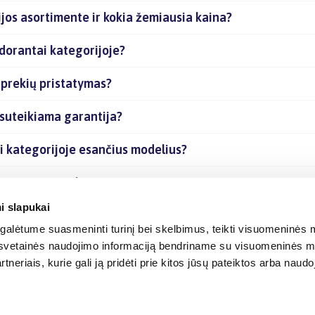
os asortimente ir kokia žemiausia kaina?
dorantai kategorijoje?
prekių pristatymas?
suteikiama garantija?
i kategorijoje esančius modelius?
 esančias prekes internetu?
i slapukai
alėtume suasmeninti turinį bei skelbimus, teikti visuomeninės m
o, svetainės naudojimo informaciją bendriname su visuomeninės m
tneriais, kurie gali ją pridėti prie kitos jūsų pateiktos arba naud
© 2012-
2026
BIGBOX.LT