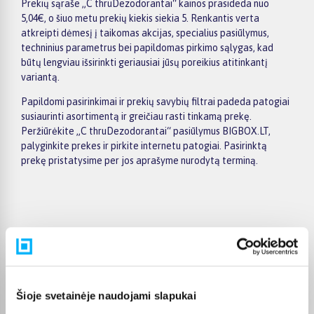
Prekių sąraše „C thruDezodorantai“ kainos prasideda nuo
5,04€, o šiuo metu prekių kiekis siekia 5. Renkantis verta
atkreipti dėmesį į taikomas akcijas, specialius pasiūlymus,
techninius parametrus bei papildomas pirkimo sąlygas, kad
būtų lengviau išsirinkti geriausiai jūsų poreikius atitinkantį
variantą.
Papildomi pasirinkimai ir prekių savybių filtrai padeda patogiai
susiaurinti asortimentą ir greičiau rasti tinkamą prekę.
Peržiūrėkite „C thruDezodorantai“ pasiūlymus BIGBOX.LT,
palyginkite prekes ir pirkite internetu patogiai. Pasirinktą
prekę pristatysime per jos aprašyme nurodytą terminą.
Pirkėjų atsiliepimai apie prekes
Tomas S.
Šioje svetainėje naudojami slapukai
Patvirtintas pirkėjas