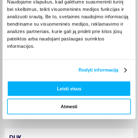
Naudojame slapukus, kad galėtume suasmeninti turinį
Gera kaina, puiki kokybe, tik pristtymo laikas galetu buti trumpesnis.
bei skelbimus, teikti visuomeninės medijos funkcijas ir
analizuoti srautą. Be to, svetainės naudojimo informaciją
Laima M.
bendriname su visuomeninės medijos, reklamavimo ir
Patvirtintas pirkėjas
analizės partneriais, kurie gali ją pridėti prie kitos jūsų
👍
pateiktos arba naudojant paslaugas surinktos
informacijos.
Jolanta V.
Patvirtintas pirkėjas
Rodyti informaciją
Šią prekę perku ne pirmą kartą, ji puiki :)
Leisti visus
JOKŪBAS V.
Patvirtintas pirkėjas
*
Atmesti
DUK