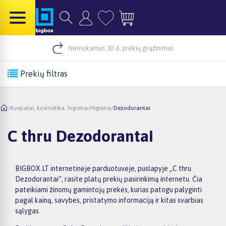
Nemokamas 30 d. prekių grąžinimas
Prekių filtras
/
Kvepalai, kosmetika, higiena
/
Higiena
/
Dezodorantai
C thru Dezodorantai
BIGBOX.LT internetinėje parduotuvėje, puslapyje „C thru
Dezodorantai“, rasite platų prekių pasirinkimą internetu. Čia
pateikiami žinomų gamintojų prekės, kurias patogu palyginti
pagal kainą, savybes, pristatymo informaciją ir kitas svarbias
sąlygas.