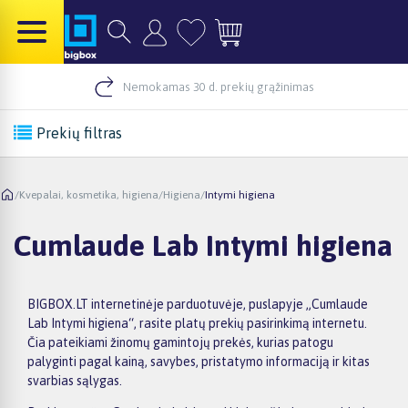
Nemokamas 30 d. prekių grąžinimas
Prekių filtras
/
Kvepalai, kosmetika, higiena
/
Higiena
/
Intymi higiena
Cumlaude Lab Intymi higiena
BIGBOX.LT internetinėje parduotuvėje, puslapyje „Cumlaude
Lab Intymi higiena“, rasite platų prekių pasirinkimą internetu.
Čia pateikiami žinomų gamintojų prekės, kurias patogu
palyginti pagal kainą, savybes, pristatymo informaciją ir kitas
svarbias sąlygas.