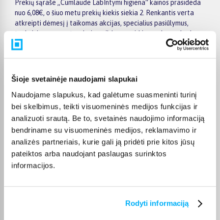
Prekių sąraše „Cumlaude LabIntymi higiena“ kainos prasideda
nuo 6,08€, o šiuo metu prekių kiekis siekia 2. Renkantis verta
atkreipti dėmesį į taikomas akcijas, specialius pasiūlymus,
techninius parametrus bei papildomas pirkimo sąlygas, kad
būtų lengviau išsirinkti geriausiai jūsų poreikius atitinkantį
variantą.
Papildomi pasirinkimai ir prekių savybių filtrai padeda patogiai
Šioje svetainėje naudojami slapukai
susiaurinti asortimentą ir greičiau rasti tinkamą prekę.
Peržiūrėkite „Cumlaude LabIntymi higiena“ pasiūlymus
Naudojame slapukus, kad galėtume suasmeninti turinį
BIGBOX.LT, palyginkite prekes ir pirkite internetu patogiai.
bei skelbimus, teikti visuomeninės medijos funkcijas ir
Pasirinktą prekę pristatysime per jos aprašyme nurodytą
analizuoti srautą. Be to, svetainės naudojimo informaciją
terminą.
bendriname su visuomeninės medijos, reklamavimo ir
analizės partneriais, kurie gali ją pridėti prie kitos jūsų
pateiktos arba naudojant paslaugas surinktos
informacijos.
DUK
Kokie Cumlaude Lab Intymi higiena
Rodyti informaciją
kategorijoje esantys produktai šiuo metu
populiariausi?