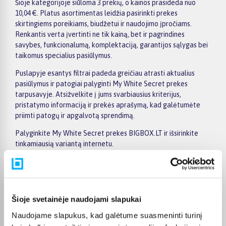
Šioje kategorijoje siūloma 3 prekių, o kainos prasideda nuo
10,04 €. Platus asortimentas leidžia pasirinkti prekes
skirtingiems poreikiams, biudžetui ir naudojimo įpročiams.
Renkantis verta įvertinti ne tik kainą, bet ir pagrindines
savybes, funkcionalumą, komplektaciją, garantijos sąlygas bei
taikomus specialius pasiūlymus.
Puslapyje esantys filtrai padeda greičiau atrasti aktualius
pasiūlymus ir patogiai palyginti My White Secret prekes
tarpusavyje. Atsižvelkite į jums svarbiausius kriterijus,
pristatymo informaciją ir prekės aprašymą, kad galėtumėte
priimti patogų ir apgalvotą sprendimą.
Palyginkite My White Secret prekes BIGBOX.LT ir išsirinkite
tinkamiausią variantą internetu.
Pirkėjų atsiliepimai apie prekes
Šioje svetainėje naudojami slapukai
Naudojame slapukus, kad galėtume suasmeninti turinį