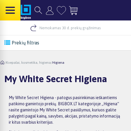
Nemokamas 30 d. prekių grąžinimas
Prekių filtras
/
Kvepalai, kosmetika, higiena
/
Higiena
My White Secret Higiena
My White Secret Higiena - patogus pasirinkimas ieškantiems
patikimo gamintojo prekių. BIGBOX.LT kategorijoje „Higiena“
rasite gamintojo My White Secret pasiūlymus, kuriuos galite
palyginti pagal kainą, savybes, akcijas, pristatymo informaciją
ir kitus svarbius kriterijus.