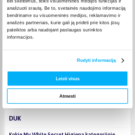
bei skelbimus, teikti visuomeninės medijos funkcijas ir
Laima M.
analizuoti srautą. Be to, svetainės naudojimo informaciją
Patvirtintas pirkėjas
bendriname su visuomeninės medijos, reklamavimo ir
👍
analizės partneriais, kurie gali ją pridėti prie kitos jūsų
pateiktos arba naudojant paslaugas surinktos
informacijos.
JOKŪBAS V.
Patvirtintas pirkėjas
*
Rodyti informaciją
Monika D.
Patvirtintas pirkėjas
Leisti visus
Puikiai.
Atmesti
DUK
Kokie My White Secret Higiena kategorijoje