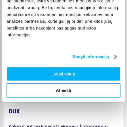
bei skelbimus, teikti visuomeninės medijos funkcijas ir
Laima M.
analizuoti srautą. Be to, svetainės naudojimo informaciją
Patvirtintas pirkėjas
bendriname su visuomeninės medijos, reklamavimo ir
👍
analizės partneriais, kurie gali ją pridėti prie kitos jūsų
pateiktos arba naudojant paslaugas surinktos
informacijos.
JOKŪBAS V.
Patvirtintas pirkėjas
*
Rodyti informaciją
Monika D.
Patvirtintas pirkėjas
Leisti visus
Puikiai.
Atmesti
DUK
Kokie Captain Fawcett Higiena kategorijoje