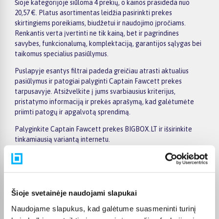
Šioje kategorijoje siūloma 4 prekių, o kainos prasideda nuo
20,57 €. Platus asortimentas leidžia pasirinkti prekes
skirtingiems poreikiams, biudžetui ir naudojimo įpročiams.
Renkantis verta įvertinti ne tik kainą, bet ir pagrindines
savybes, funkcionalumą, komplektaciją, garantijos sąlygas bei
taikomus specialius pasiūlymus.
Puslapyje esantys filtrai padeda greičiau atrasti aktualius
pasiūlymus ir patogiai palyginti Captain Fawcett prekes
tarpusavyje. Atsižvelkite į jums svarbiausius kriterijus,
pristatymo informaciją ir prekės aprašymą, kad galėtumėte
priimti patogų ir apgalvotą sprendimą.
Palyginkite Captain Fawcett prekes BIGBOX.LT ir išsirinkite
tinkamiausią variantą internetu.
Pirkėjų atsiliepimai apie prekes
Šioje svetainėje naudojami slapukai
Naudojame slapukus, kad galėtume suasmeninti turinį