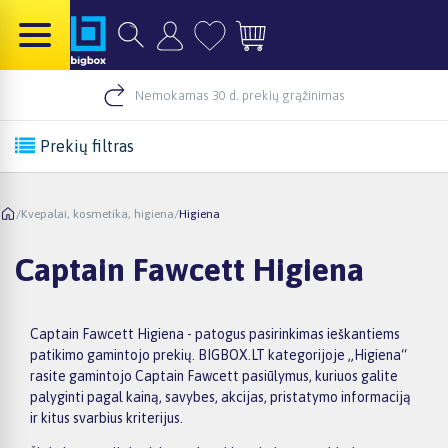
Nemokamas 30 d. prekių grąžinimas
Prekių filtras
/
Kvepalai, kosmetika, higiena
/
Higiena
Captain Fawcett Higiena
Captain Fawcett Higiena - patogus pasirinkimas ieškantiems
patikimo gamintojo prekių. BIGBOX.LT kategorijoje „Higiena“
rasite gamintojo Captain Fawcett pasiūlymus, kuriuos galite
palyginti pagal kainą, savybes, akcijas, pristatymo informaciją
ir kitus svarbius kriterijus.