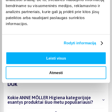
👍
bendriname su visuomeninės medijos, reklamavimo ir
analizės partneriais, kurie gali ją pridėti prie kitos jūsų
JOKŪBAS V.
pateiktos arba naudojant paslaugas surinktos
Patvirtintas pirkėjas
informacijos.
*
Rodyti informaciją
Monika D.
Patvirtintas pirkėjas
Puikiai.
Leisti visus
Atmesti
DUK
Kokie ANNE MÖLLER Higiena kategorijoje
esantys produktai šiuo metu populiariausi?