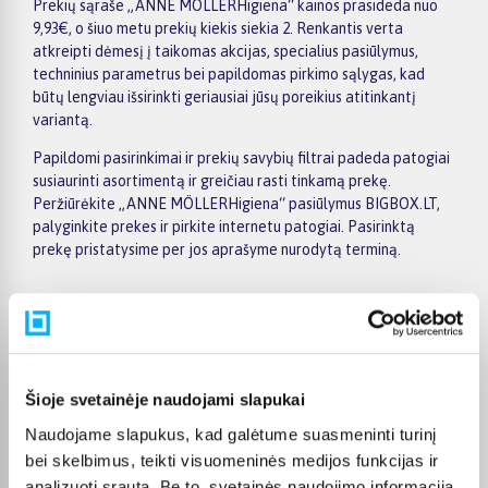
Prekių sąraše „ANNE MÖLLERHigiena“ kainos prasideda nuo
9,93€, o šiuo metu prekių kiekis siekia 2. Renkantis verta
atkreipti dėmesį į taikomas akcijas, specialius pasiūlymus,
techninius parametrus bei papildomas pirkimo sąlygas, kad
būtų lengviau išsirinkti geriausiai jūsų poreikius atitinkantį
variantą.
Papildomi pasirinkimai ir prekių savybių filtrai padeda patogiai
susiaurinti asortimentą ir greičiau rasti tinkamą prekę.
Peržiūrėkite „ANNE MÖLLERHigiena“ pasiūlymus BIGBOX.LT,
palyginkite prekes ir pirkite internetu patogiai. Pasirinktą
prekę pristatysime per jos aprašyme nurodytą terminą.
Pirkėjų atsiliepimai apie prekes
Šioje svetainėje naudojami slapukai
Naudojame slapukus, kad galėtume suasmeninti turinį
Laima M.
bei skelbimus, teikti visuomeninės medijos funkcijas ir
Patvirtintas pirkėjas
analizuoti srautą. Be to, svetainės naudojimo informaciją