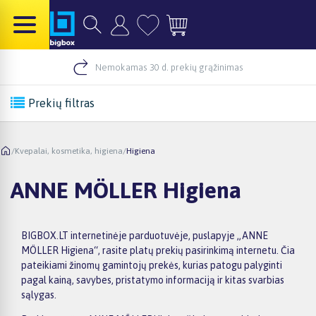
Nemokamas 30 d. prekių grąžinimas
Prekių filtras
/
Kvepalai, kosmetika, higiena
/
Higiena
ANNE MÖLLER Higiena
BIGBOX.LT internetinėje parduotuvėje, puslapyje „ANNE
MÖLLER Higiena“, rasite platų prekių pasirinkimą internetu. Čia
pateikiami žinomų gamintojų prekės, kurias patogu palyginti
pagal kainą, savybes, pristatymo informaciją ir kitas svarbias
sąlygas.