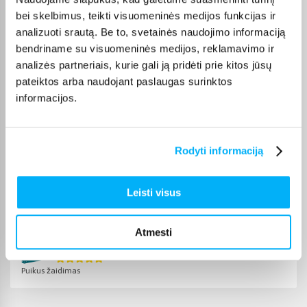
Renata B.
bei skelbimus, teikti visuomeninės medijos funkcijas ir
Patvirtintas pirkėjas
analizuoti srautą. Be to, svetainės naudojimo informaciją
Užsakymas atėjo greitai. Viskas sklandžiai.
bendriname su visuomeninės medijos, reklamavimo ir
analizės partneriais, kurie gali ją pridėti prie kitos jūsų
pateiktos arba naudojant paslaugas surinktos
Jolita P.
informacijos.
Patvirtintas pirkėjas
Kokybiškas ir geras produktas
Rodyti informaciją
Danutė S.
Patvirtintas pirkėjas
Leisti visus
Puikus lavinantis žaidimas
Atmesti
Rasa J.
Patvirtintas pirkėjas
Puikus žaidimas