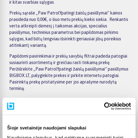
ir kitas svarbias sąlygas.
Prekių sąraše „Paw PatrolYpatingi žaislų pasiūlymai“ kainos
prasideda nuo 0,00€, o šiuo metu prekių kiekis siekia . Renkantis
verta atkreipti dėmesį į taikomas akcijas, specialius
pasiūlymus, techninius parametrus bei papildomas pirkimo
sąlygas, kad būtų lengviau išsirinkti geriausiai jūsų poreikius
atitinkantį variantą.
Papildomi pasirinkimai ir prekių savybių filtrai padeda patogiai
susiaurinti asortimentą ir greičiau rasti tinkamą prekę.
Peržiūrėkite „Paw PatrolYpatingi žaislų pasiūlymai“ pasiūlymus
BIGBOX.LT, palyginkite prekes ir pirkite internetu patogiai.
Pasirinktą prekę pristatysime per jos aprašyme nurodytą
terminą.
Pirkėjų atsiliepimai apie prekes
Šioje svetainėje naudojami slapukai
Naudojame slapukus, kad galėtume suasmeninti turinį