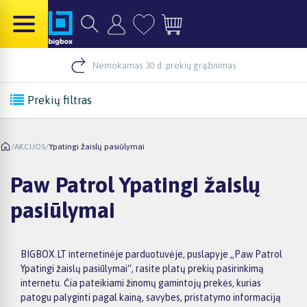
Nemokamas 30 d. prekių grąžinimas
Prekių filtras
/
AKCIJOS
/
Ypatingi žaislų pasiūlymai
Paw Patrol Ypatingi žaislų
pasiūlymai
BIGBOX.LT internetinėje parduotuvėje, puslapyje „Paw Patrol
Ypatingi žaislų pasiūlymai“, rasite platų prekių pasirinkimą
internetu. Čia pateikiami žinomų gamintojų prekės, kurias
patogu palyginti pagal kainą, savybes, pristatymo informaciją