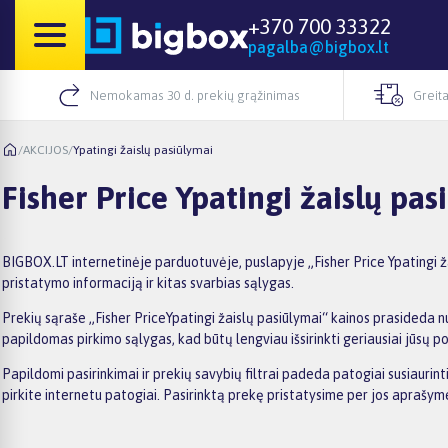
+370 700 33322
pagalba@bigbox.lt
Nemokamas 30 d. prekių grąžinimas
Greita
/
AKCIJOS
/
Ypatingi žaislų pasiūlymai
Fisher Price Ypatingi žaislų pas
BIGBOX.LT internetinėje parduotuvėje, puslapyje „Fisher Price Ypatingi ža
pristatymo informaciją ir kitas svarbias sąlygas.
Prekių sąraše „Fisher PriceYpatingi žaislų pasiūlymai“ kainos prasideda nu
papildomas pirkimo sąlygas, kad būtų lengviau išsirinkti geriausiai jūsų po
Papildomi pasirinkimai ir prekių savybių filtrai padeda patogiai susiaurin
pirkite internetu patogiai. Pasirinktą prekę pristatysime per jos aprašy