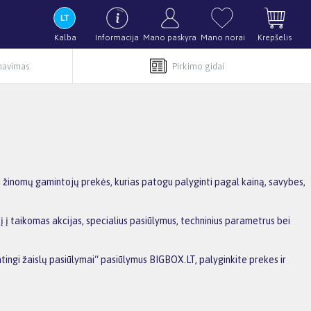
Kalba
Informacija
Mano paskyra
Mano norai
Krepšelis
rnavimas
Pirkimo gidai
mi žinomų gamintojų prekės, kurias patogu palyginti pagal kainą, savybes,
į į taikomas akcijas, specialius pasiūlymus, techninius parametrus bei
patingi žaislų pasiūlymai“ pasiūlymus BIGBOX.LT, palyginkite prekes ir