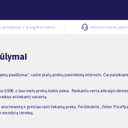
s pristatymas ir draugiškos kainos
Išskirtinis klientų apta
iūlymai
islų pasiūlymai“, rasite platų prekių pasirinkimą internetu. Čia pateikia
o 0,00€, o šiuo metu prekių kiekis siekia . Renkantis verta atkreipti dėmes
reikius atitinkantį variantą.
ti asortimentą ir greičiau rasti tinkamą prekę. Peržiūrėkite „Fisher PriceY
me nurodytą terminą.