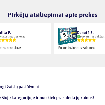
Pirkėjų atsiliepimai apie prekes
olita P.
Danutė S.
Patvirtintas pirkėjas
Patvirtintas pirkėjas
geras produktas
Puikus lavinantis žaidimas
ngi žaislų pasiūlymai
e šioje kategorijoje ir nuo kiek prasideda jų kainos?