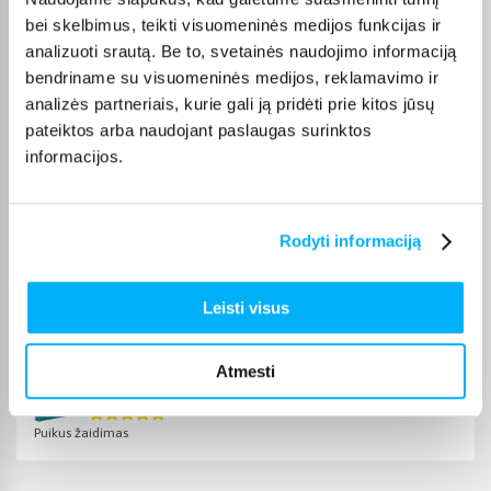
Renata B.
bei skelbimus, teikti visuomeninės medijos funkcijas ir
Patvirtintas pirkėjas
analizuoti srautą. Be to, svetainės naudojimo informaciją
Užsakymas atėjo greitai. Viskas sklandžiai.
bendriname su visuomeninės medijos, reklamavimo ir
analizės partneriais, kurie gali ją pridėti prie kitos jūsų
pateiktos arba naudojant paslaugas surinktos
Jolita P.
informacijos.
Patvirtintas pirkėjas
Kokybiškas ir geras produktas
Rodyti informaciją
Danutė S.
Patvirtintas pirkėjas
Leisti visus
Puikus lavinantis žaidimas
Atmesti
Rasa J.
Patvirtintas pirkėjas
Puikus žaidimas