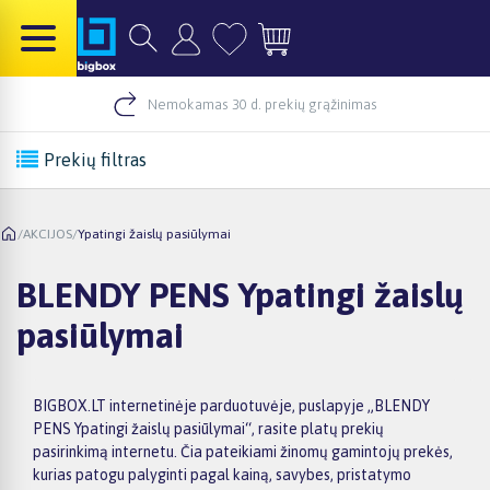
Nemokamas 30 d. prekių grąžinimas
Prekių filtras
/
AKCIJOS
/
Ypatingi žaislų pasiūlymai
BLENDY PENS Ypatingi žaislų
pasiūlymai
BIGBOX.LT internetinėje parduotuvėje, puslapyje „BLENDY
PENS Ypatingi žaislų pasiūlymai“, rasite platų prekių
pasirinkimą internetu. Čia pateikiami žinomų gamintojų prekės,
kurias patogu palyginti pagal kainą, savybes, pristatymo