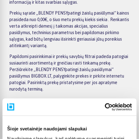
informaciją ir kitas svarbias sąlygas.
Prekių sąraše „BLENDY PENSYpatingi žaislų pasiūlymai“ kainos
prasideda nuo 0,00€, o šiuo metu prekių kiekis siekia . Renkantis
verta atkreipti dėmesį į taikomas akcijas, specialius
pasiūlymus, techninius parametrus bei papildomas pirkimo
sąlygas, kad būtų lengviau išsirinkti geriausiai jūsų poreikius
atitinkantį variantą.
Papildomi pasirinkimai ir prekių savybių filtrai padeda patogiai
susiaurinti asortimentą ir greičiau rasti tinkamą prekę.
Peržiūrėkite „BLENDY PENSYpatingi žaislų pasiūlymai“
pasiūlymus BIGBOX.LT, palyginkite prekes ir pirkite internetu
patogiai. Pasirinktą prekę pristatysime per jos aprašyme
nurodytą terminą.
Pirkėjų atsiliepimai apie prekes
Šioje svetainėje naudojami slapukai
Naudojame slapukus, kad galėtume suasmeninti turinį