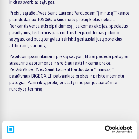
ir kitas svarbias sąlygas.
Prekių sąraše „Yves Saint LaurentParduodam "į minusą"“ kainos
prasideda nuo 105,08€, o šiuo metu prekių kiekis siekia 1.
Renkantis verta atkreipti dėmesį į taikomas akcijas, specialius
pasiūlymus, techninius parametrus bei papildomas pirkimo
sąlygas, kad būtų lengviau išsirinkti geriausiai jūsų poreikius
atitinkantį variantą.
Papildomi pasirinkimai ir prekių savybių filtrai padeda patogiai
susiaurinti asortimentą ir greičiau rasti tinkamą prekę.
Peržiūrėkite „Yves Saint LaurentParduodam "į minusą"“
pasiūlymus BIGBOX.LT, palyginkite prekes ir pirkite internetu
patogiai. Pasirinktą prekę pristatysime per jos aprašyme
nurodytą terminą.
Pirkėjų atsiliepimai apie prekes