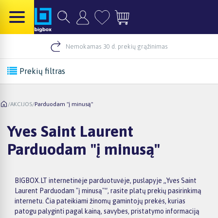
Nemokamas 30 d. prekių grąžinimas
Prekių filtras
/
AKCIJOS
/
Parduodam "į minusą"
Yves Saint Laurent
Parduodam "į minusą"
BIGBOX.LT internetinėje parduotuvėje, puslapyje „Yves Saint
Laurent Parduodam "į minusą"“, rasite platų prekių pasirinkimą
internetu. Čia pateikiami žinomų gamintojų prekės, kurias
patogu palyginti pagal kainą, savybes, pristatymo informaciją