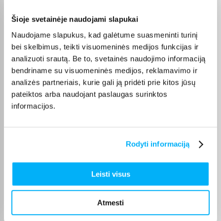
Olev S.
Patvirtintas pirkėjas
Šioje svetainėje naudojami slapukai
Kokybiškas. Pristatymas greitas. Rekomenduoju+++
Naudojame slapukus, kad galėtume suasmeninti turinį
bei skelbimus, teikti visuomeninės medijos funkcijas ir
analizuoti srautą. Be to, svetainės naudojimo informaciją
Vahur T.
bendriname su visuomeninės medijos, reklamavimo ir
Patvirtintas pirkėjas
analizės partneriais, kurie gali ją pridėti prie kitos jūsų
Pigus pasiūlymas
pateiktos arba naudojant paslaugas surinktos
informacijos.
Kęstutis K.
Patvirtintas pirkėjas
Puiki kaina ir greitis, viršijo deklaruojamus.
Rodyti informaciją
Žydrūnas K.
Leisti visus
Patvirtintas pirkėjas
Puiki komunikacija. Pristatymas vėlavo 1 darbo dieną, nes nebuvo
Atmesti
prekės. Bet pri ...