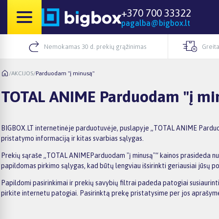
+370 700 33322
pagalba@bigbox.lt
Nemokamas 30 d. prekių grąžinimas
Greita
/
AKCIJOS
/
Parduodam "į minusą"
TOTAL ANIME Parduodam "į mi
BIGBOX.LT internetinėje parduotuvėje, puslapyje „TOTAL ANIME Parduodam 
pristatymo informaciją ir kitas svarbias sąlygas.
Prekių sąraše „TOTAL ANIMEParduodam "į minusą"“ kainos prasideda nuo 24,
papildomas pirkimo sąlygas, kad būtų lengviau išsirinkti geriausiai jūsų po
Papildomi pasirinkimai ir prekių savybių filtrai padeda patogiai susiaur
pirkite internetu patogiai. Pasirinktą prekę pristatysime per jos aprašy