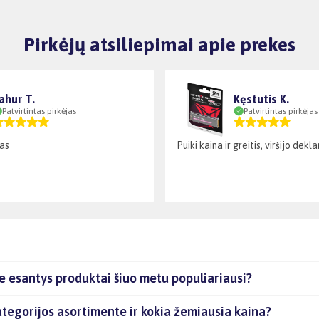
Pirkėjų atsiliepimai apie prekes
ahur T.
Kęstutis K.
Patvirtintas pirkėjas
Patvirtintas pirkėjas
as
Puiki kaina ir greitis, viršijo dek
 esantys produktai šiuo metu populiariausi?
egorijos asortimente ir kokia žemiausia kaina?