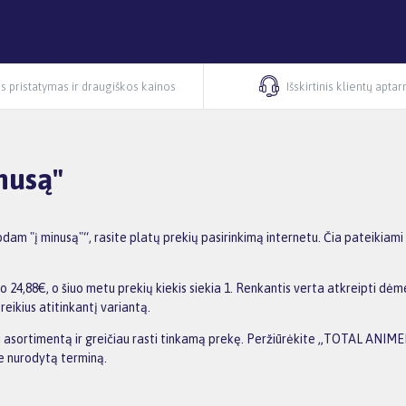
s pristatymas ir draugiškos kainos
Išskirtinis klientų apta
nusą"
"į minusą"“, rasite platų prekių pasirinkimą internetu. Čia pateikiami 
88€, o šiuo metu prekių kiekis siekia 1. Renkantis verta atkreipti dėmes
reikius atitinkantį variantą.
inti asortimentą ir greičiau rasti tinkamą prekę. Peržiūrėkite „TOTAL ANI
me nurodytą terminą.