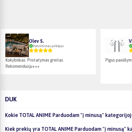
Olev S.
V
Patvirtintas pirkėjas
Kokybiškas. Pristatymas greitas.
Pigus pasiūlym
Rekomenduoju+++
DUK
Kokie TOTAL ANIME Parduodam "į minusą" kategorijoje
Kiek prekių yra TOTAL ANIME Parduodam "į minusą" kat