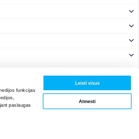
Leisti visus
edijos funkcijas
edijos,
Atmesti
ojant paslaugas