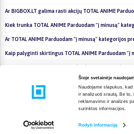
Ar BIGBOX.LT galima rasti akcijų TOTAL ANIME Parduo
Kiek trunka TOTAL ANIME Parduodam "į minusą" katego
Ar TOTAL ANIME Parduodam "į minusą" kategorijos pr
Kaip palyginti skirtingus TOTAL ANIME Parduodam "į 
Kaip įsigyti TOTAL ANIME Parduodam "į minusą" katego
Šioje svetainėje naudojam
Naudojame slapukus, kad g
ir analizuoti srautą. Be t
reklamavimo ir analizės par
surinktos informacijos.
Rodyti informaciją