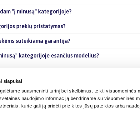
dam "į minusą" kategorijoje?
rijos prekių pristatymas?
ekėms suteikiama garantija?
minusą" kategorijoje esančius modelius?
rijoje esančias prekes internetu?
i slapukai
alėtume suasmeninti turinį bei skelbimus, teikti visuomeninės m
o, svetainės naudojimo informaciją bendriname su visuomeninės m
tneriais, kurie gali ją pridėti prie kitos jūsų pateiktos arba naud
© 2012-
2026
BIGBOX.LT