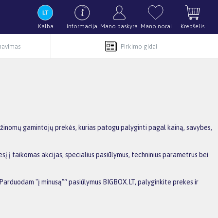
Kalba
Informacija
Mano paskyra
Mano norai
Krepšelis
rnavimas
Pirkimo gidai
žinomų gamintojų prekės, kurias patogu palyginti pagal kainą, savybes,
į į taikomas akcijas, specialius pasiūlymus, techninius parametrus bei
MEParduodam "į minusą"“ pasiūlymus BIGBOX.LT, palyginkite prekes ir