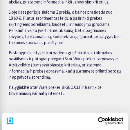
akcijas, pristatymo informaciją ir kitus svarbius kriterijus.
Šioje kategorijoje siūloma 2 prekių, o kainos prasideda nuo
18,60 €. Platus asortimentas leidžia pasirinkti prekes
skirtingiems poreikiams, biudžetui ir naudojimo įpročiams.
Renkantis verta įvertinti ne tik kainą, bet ir pagrindines
savybes, funkcionalumą, komplektaciją, garantijos sąlygas bei
taikomus specialius pasiūlymus.
Puslapyje esantys filtrai padeda greičiau atrasti aktualius
pasiūlymus ir patogiai palyginti Star Wars prekes tarpusavyje.
Atsižvelkite į jums svarbiausius kriterijus, pristatymo
informaciją ir prekės aprašymą, kad galėtumėte priimti patogų
ir apgalvotą sprendimą.
Palyginkite Star Wars prekes BIGBOX.LT ir išsirinkite
tinkamiausią variantą internetu.
Pirkėjų atsiliepimai apie prekes