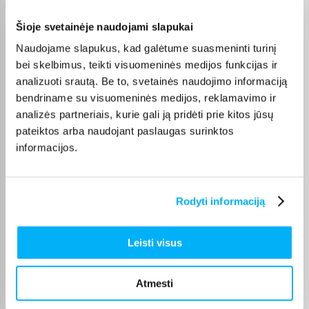
Šioje svetainėje naudojami slapukai
Olev S.
Naudojame slapukus, kad galėtume suasmeninti turinį
Patvirtintas pirkėjas
bei skelbimus, teikti visuomeninės medijos funkcijas ir
Kokybiškas. Pristatymas greitas. Rekomenduoju+++
analizuoti srautą. Be to, svetainės naudojimo informaciją
bendriname su visuomeninės medijos, reklamavimo ir
Vahur T.
analizės partneriais, kurie gali ją pridėti prie kitos jūsų
Patvirtintas pirkėjas
pateiktos arba naudojant paslaugas surinktos
Pigus pasiūlymas
informacijos.
Kęstutis K.
Patvirtintas pirkėjas
Rodyti informaciją
Puiki kaina ir greitis, viršijo deklaruojamus.
Leisti visus
Žydrūnas K.
Patvirtintas pirkėjas
Atmesti
Puiki komunikacija. Pristatymas vėlavo 1 darbo dieną, nes nebuvo
prekės. Bet pri ...