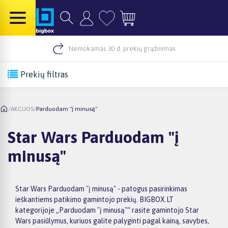
Nemokamas 30 d. prekių grąžinimas
Prekių filtras
/
AKCIJOS
/
Parduodam "į minusą"
Star Wars Parduodam "į
minusą"
Star Wars Parduodam "į minusą" - patogus pasirinkimas
ieškantiems patikimo gamintojo prekių. BIGBOX.LT
kategorijoje „Parduodam "į minusą"“ rasite gamintojo Star
Wars pasiūlymus, kuriuos galite palyginti pagal kainą, savybes,