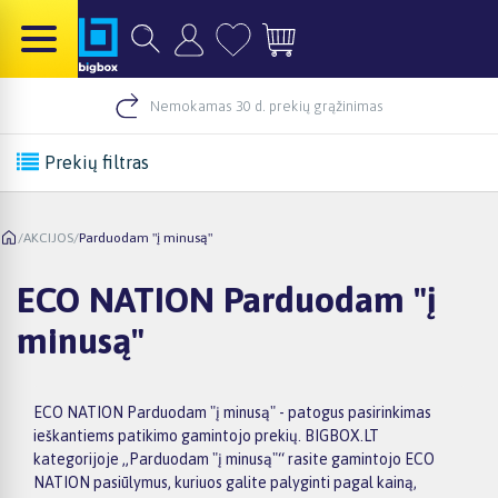
Nemokamas 30 d. prekių grąžinimas
Prekių filtras
/
AKCIJOS
/
Parduodam "į minusą"
ECO NATION Parduodam "į
minusą"
ECO NATION Parduodam "į minusą" - patogus pasirinkimas
ieškantiems patikimo gamintojo prekių. BIGBOX.LT
kategorijoje „Parduodam "į minusą"“ rasite gamintojo ECO
NATION pasiūlymus, kuriuos galite palyginti pagal kainą,