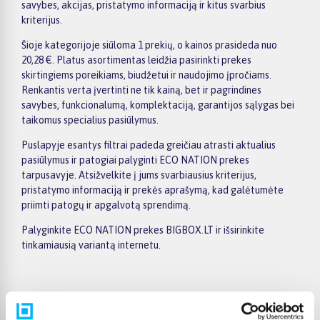
savybes, akcijas, pristatymo informaciją ir kitus svarbius
kriterijus.
Šioje kategorijoje siūloma 1 prekių, o kainos prasideda nuo
20,28 €. Platus asortimentas leidžia pasirinkti prekes
skirtingiems poreikiams, biudžetui ir naudojimo įpročiams.
Renkantis verta įvertinti ne tik kainą, bet ir pagrindines
savybes, funkcionalumą, komplektaciją, garantijos sąlygas bei
taikomus specialius pasiūlymus.
Puslapyje esantys filtrai padeda greičiau atrasti aktualius
pasiūlymus ir patogiai palyginti ECO NATION prekes
tarpusavyje. Atsižvelkite į jums svarbiausius kriterijus,
pristatymo informaciją ir prekės aprašymą, kad galėtumėte
priimti patogų ir apgalvotą sprendimą.
Palyginkite ECO NATION prekes BIGBOX.LT ir išsirinkite
tinkamiausią variantą internetu.