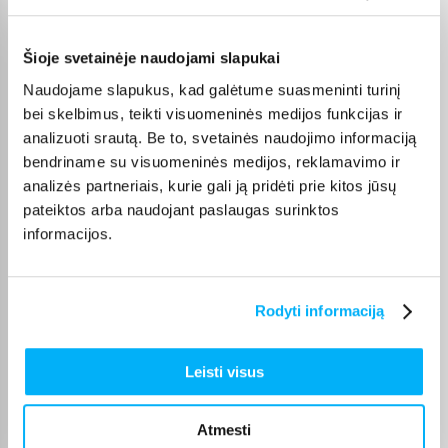
Pirkėjų atsiliepimai apie prekes
Šioje svetainėje naudojami slapukai
Olev S.
Naudojame slapukus, kad galėtume suasmeninti turinį
Patvirtintas pirkėjas
bei skelbimus, teikti visuomeninės medijos funkcijas ir
Kokybiškas. Pristatymas greitas. Rekomenduoju+++
analizuoti srautą. Be to, svetainės naudojimo informaciją
bendriname su visuomeninės medijos, reklamavimo ir
Vahur T.
analizės partneriais, kurie gali ją pridėti prie kitos jūsų
Patvirtintas pirkėjas
pateiktos arba naudojant paslaugas surinktos
Pigus pasiūlymas
informacijos.
Kęstutis K.
Rodyti informaciją
Patvirtintas pirkėjas
Puiki kaina ir greitis, viršijo deklaruojamus.
Leisti visus
Žydrūnas K.
Patvirtintas pirkėjas
Atmesti