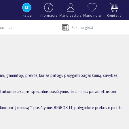
Kalba
Informacija
Mano paskyra
Mano norai
Krepšelis
rnavimas
Pirkimo gidai
omų gamintojų prekės, kurias patogu palyginti pagal kainą, savybes,
taikomas akcijas, specialius pasiūlymus, techninius parametrus bei
rduodam "į minusą"“ pasiūlymus BIGBOX.LT, palyginkite prekes ir pirkite