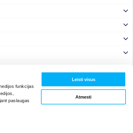
Leisti visus
edijos funkcijas
edijos,
Atmesti
ojant paslaugas