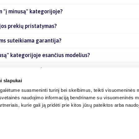
 "į minusą" kategorijoje?
jos prekių pristatymas?
ms suteikiama garantija?
usą" kategorijoje esančius modelius?
joje esančias prekes internetu?
i slapukai
alėtume suasmeninti turinį bei skelbimus, teikti visuomeninės m
o, svetainės naudojimo informaciją bendriname su visuomeninės m
tneriais, kurie gali ją pridėti prie kitos jūsų pateiktos arba naud
© 2012-
2026
BIGBOX.LT