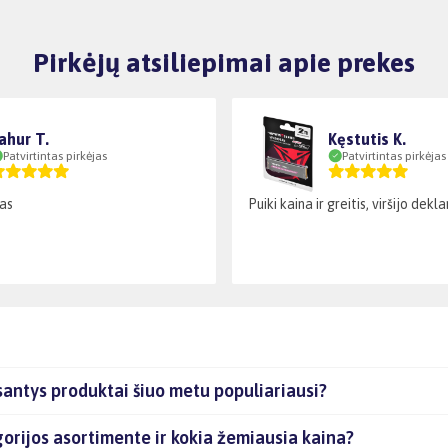
Pirkėjų atsiliepimai apie prekes
ahur T.
Kęstutis K.
Patvirtintas pirkėjas
Patvirtintas pirkėjas
as
Puiki kaina ir greitis, viršijo dek
antys produktai šiuo metu populiariausi?
orijos asortimente ir kokia žemiausia kaina?