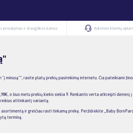
s pristatymas ir draugiškos kainos
Išskirtinis klientų apta
ą"
 minusą"“, rasite platų prekių pasirinkimą internetu. Čia pateikiami žin
€, o šiuo metu prekių kiekis siekia 9. Renkantis verta atkreipti dėmesį į 
reikius atitinkantį variantą.
nti asortimentą ir greičiau rasti tinkamą prekę. Peržiūrėkite „Baby BornPa
dytą terminą.