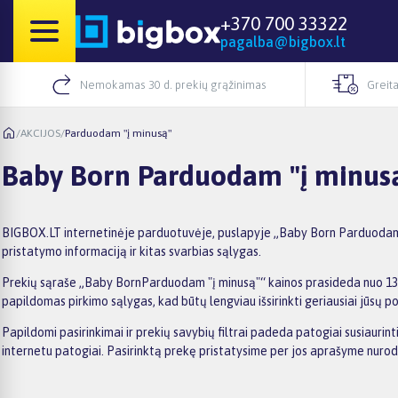
+370 700 33322
pagalba@bigbox.lt
Nemokamas 30 d. prekių grąžinimas
Greita
/
AKCIJOS
/
Parduodam "į minusą"
Baby Born Parduodam "į minus
BIGBOX.LT internetinėje parduotuvėje, puslapyje „Baby Born Parduodam "į
pristatymo informaciją ir kitas svarbias sąlygas.
Prekių sąraše „Baby BornParduodam "į minusą"“ kainos prasideda nuo 13,98
papildomas pirkimo sąlygas, kad būtų lengviau išsirinkti geriausiai jūsų po
Papildomi pasirinkimai ir prekių savybių filtrai padeda patogiai susiauri
internetu patogiai. Pasirinktą prekę pristatysime per jos aprašyme nuro