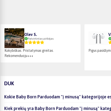
Olev S.
V
Patvirtintas pirkėjas
Kokybiškas. Pristatymas greitas.
Pigus pasiūlym
Rekomenduoju+++
DUK
Kokie Baby Born Parduodam "į minusą" kategorijoje es
Kiek prekių yra Baby Born Parduodam "į minusą" kateg