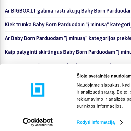
Ar BIGBOX.LT galima rasti akcijų Baby Born Parduodam
Kiek trunka Baby Born Parduodam "į minusą" kategori
Ar Baby Born Parduodam "į minusą" kategorijos prekė
Kaip palyginti skirtingus Baby Born Parduodam "į min
Kaip įsigyti Baby Born Parduodam "į minusą" kategori
Šioje svetainėje naudojam
Naudojame slapukus, kad g
ir analizuoti srautą. Be t
reklamavimo ir analizės par
surinktos informacijos.
Rodyti informaciją