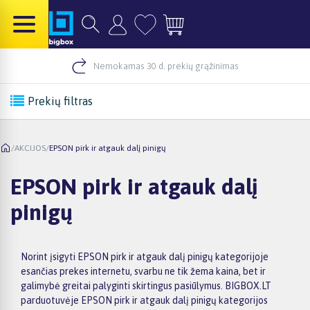
Nemokamas 30 d. prekių grąžinimas
Prekių filtras
/
AKCIJOS
/
EPSON pirk ir atgauk dalį pinigų
EPSON pirk ir atgauk dalį
pinigų
Norint įsigyti EPSON pirk ir atgauk dalį pinigų kategorijoje
esančias prekes internetu, svarbu ne tik žema kaina, bet ir
galimybė greitai palyginti skirtingus pasiūlymus. BIGBOX.LT
parduotuvėje EPSON pirk ir atgauk dalį pinigų kategorijos