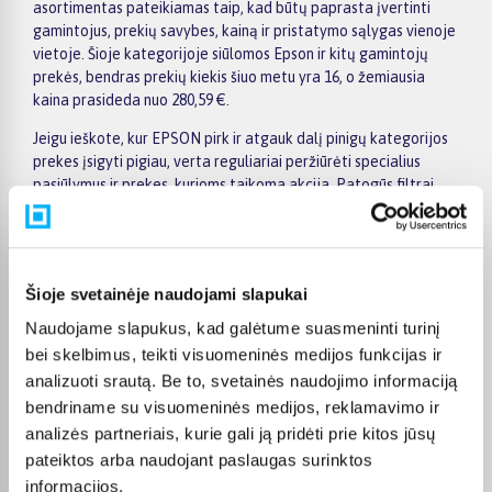
asortimentas pateikiamas taip, kad būtų paprasta įvertinti
gamintojus, prekių savybes, kainą ir pristatymo sąlygas vienoje
vietoje. Šioje kategorijoje siūlomos Epson ir kitų gamintojų
prekės, bendras prekių kiekis šiuo metu yra 16, o žemiausia
kaina prasideda nuo 280,59 €.
Jeigu ieškote, kur EPSON pirk ir atgauk dalį pinigų kategorijos
prekes įsigyti pigiau, verta reguliariai peržiūrėti specialius
pasiūlymus ir prekes, kurioms taikoma akcija. Patogūs filtrai
padeda susiaurinti pasirinkimą pagal gamintoją, kainą, savybes
ar kitus aktualius kriterijus, todėl greičiau rasite jūsų poreikius
atitinkantį variantą. Prekės puslapyje pateikiama išsamesnė
informacija apie techninius duomenis, apmokėjimą, pristatymo
Šioje svetainėje naudojami slapukai
terminą ir kitas pirkimo sąlygas.
Naudojame slapukus, kad galėtume suasmeninti turinį
BIGBOX.LT suteikia galimybę prekes nuo 150 Eur įsigyti su
bei skelbimus, teikti visuomeninės medijos funkcijas ir
nemokamu 24 mėnesių lizingu. Tai patogu, kai prekę norite
analizuoti srautą. Be to, svetainės naudojimo informaciją
pirkti išsimokėtinai, paskirstant mokėjimą dalimis. Užsakytos
bendriname su visuomeninės medijos, reklamavimo ir
prekės pristatomos visoje Lietuvoje: į paštomatus nuo 2,29 €, o
užsakymams nuo 499 € pristatymas į paštomatą nemokamas.
analizės partneriais, kurie gali ją pridėti prie kitos jūsų
Kurjerio pristatymo kaina prasideda nuo 2,99 €.
pateiktos arba naudojant paslaugas surinktos
informacijos.
Sandėlyje esančios prekės įprastai pristatomos per 1–2 darbo