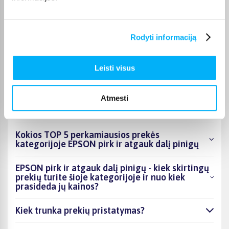
dienas, o tikslus kiekvienos prekės pristatymo terminas
nurodomas jos puslapyje. Pasirinktą prekę iš EPSON pirk ir
atgauk dalį pinigų kategorijos galite gauti paštomatu, per
Rodyti informaciją
kurjerį arba, jei prekė atitinkamai pažymėta, atsiimti
BIGBOX.LT biure Kaune.
Leisti visus
Atmesti
DUK
Kokios TOP 5 perkamiausios prekės
kategorijoje EPSON pirk ir atgauk dalį pinigų
EPSON pirk ir atgauk dalį pinigų - kiek skirtingų
prekių turite šioje kategorijoje ir nuo kiek
prasideda jų kainos?
Kiek trunka prekių pristatymas?