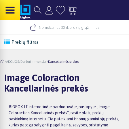
Nemokamas 30 d. prekių grąžinimas
Prekių filtras
/
AKCIJOS
/
Darbui ir mokslui
/
Kanceliarinės prekės
Image Coloraction
Kanceliarinės prekės
BIGBOX.LT internetinėje parduotuvėje, puslapyje „Image
Coloraction Kanceliarinės prekės“, rasite platų prekių
pasirinkimą internetu. Čia pateikiami žinomų gamintojų prekės,
kurias patogu palyginti pagal kainą, savybes, pristatymo