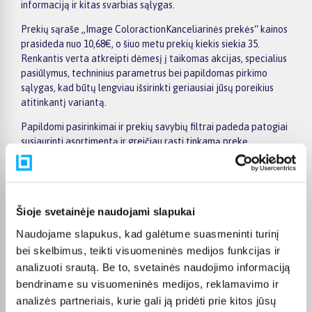
informaciją ir kitas svarbias sąlygas.
Prekių sąraše „Image ColoractionKanceliarinės prekės“ kainos
prasideda nuo 10,68€, o šiuo metu prekių kiekis siekia 35.
Renkantis verta atkreipti dėmesį į taikomas akcijas, specialius
pasiūlymus, techninius parametrus bei papildomas pirkimo
sąlygas, kad būtų lengviau išsirinkti geriausiai jūsų poreikius
atitinkantį variantą.
Papildomi pasirinkimai ir prekių savybių filtrai padeda patogiai
susiaurinti asortimentą ir greičiau rasti tinkamą prekę.
Peržiūrėkite „Image ColoractionKanceliarinės prekės“
pasiūlymus BIGBOX.LT, palyginkite prekes ir pirkite internetu
patogiai. Pasirinktą prekę pristatysime per jos aprašyme
nurodytą terminą.
Šioje svetainėje naudojami slapukai
Naudojame slapukus, kad galėtume suasmeninti turinį
bei skelbimus, teikti visuomeninės medijos funkcijas ir
analizuoti srautą. Be to, svetainės naudojimo informaciją
Pirkėjų atsiliepimai apie prekes
bendriname su visuomeninės medijos, reklamavimo ir
analizės partneriais, kurie gali ją pridėti prie kitos jūsų