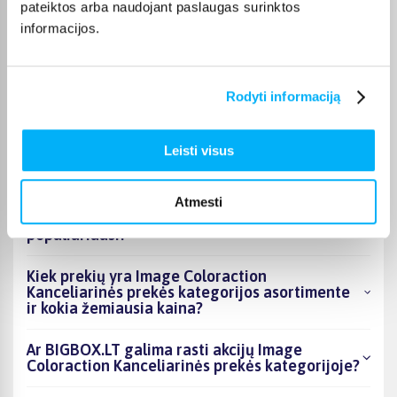
pateiktos arba naudojant paslaugas surinktos
Otilija J.
informacijos.
Patvirtintas pirkėjas
Gera dėžė, lengvai susideda, talpi, patogi pakelti.
Rodyti informaciją
Leisti visus
DUK
Kokie Image Coloraction Kanceliarinės prekės
Atmesti
kategorijoje esantys produktai šiuo metu
populiariausi?
Kiek prekių yra Image Coloraction
Kanceliarinės prekės kategorijos asortimente
ir kokia žemiausia kaina?
Ar BIGBOX.LT galima rasti akcijų Image
Coloraction Kanceliarinės prekės kategorijoje?