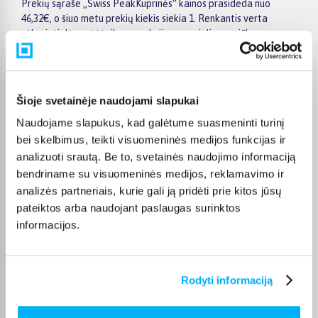
Prekių sąraše „Swiss PeakKuprinės“ kainos prasideda nuo
46,32€, o šiuo metu prekių kiekis siekia 1. Renkantis verta
atkreipti dėmesį į taikomas akcijas, specialius pasiūlymus,
techninius parametrus bei papildomas pirkimo sąlygas, kad
būtų lengviau išsirinkti geriausiai jūsų poreikius atitinkantį
variantą.
Šioje svetainėje naudojami slapukai
Papildomi pasirinkimai ir prekių savybių filtrai padeda patogiai
susiaurinti asortimentą ir greičiau rasti tinkamą prekę.
Naudojame slapukus, kad galėtume suasmeninti turinį
Peržiūrėkite „Swiss PeakKuprinės“ pasiūlymus BIGBOX.LT,
bei skelbimus, teikti visuomeninės medijos funkcijas ir
palyginkite prekes ir pirkite internetu patogiai. Pasirinktą
analizuoti srautą. Be to, svetainės naudojimo informaciją
prekę pristatysime per jos aprašyme nurodytą terminą.
bendriname su visuomeninės medijos, reklamavimo ir
analizės partneriais, kurie gali ją pridėti prie kitos jūsų
pateiktos arba naudojant paslaugas surinktos
informacijos.
DUK
Kokie Swiss Peak Kuprinės kategorijoje esantys
Rodyti informaciją
produktai šiuo metu populiariausi?