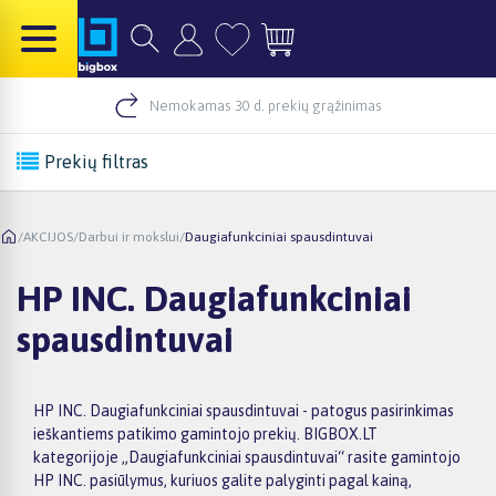
Nemokamas 30 d. prekių grąžinimas
Prekių filtras
/
AKCIJOS
/
Darbui ir mokslui
/
Daugiafunkciniai spausdintuvai
HP INC. Daugiafunkciniai
spausdintuvai
HP INC. Daugiafunkciniai spausdintuvai - patogus pasirinkimas
ieškantiems patikimo gamintojo prekių. BIGBOX.LT
kategorijoje „Daugiafunkciniai spausdintuvai“ rasite gamintojo
HP INC. pasiūlymus, kuriuos galite palyginti pagal kainą,