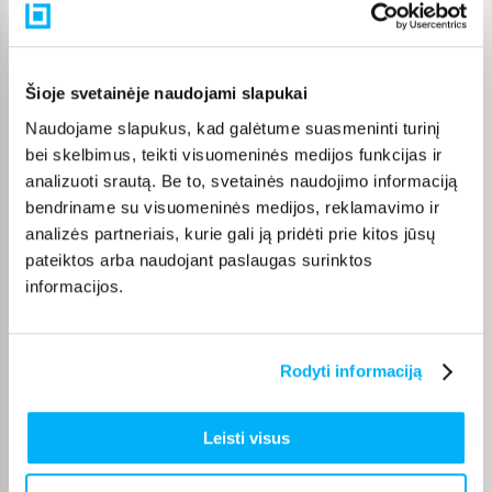
Pirkėjų atsiliepimai apie prekes
Loreta G.
Šioje svetainėje naudojami slapukai
Patvirtintas pirkėjas
Naudojame slapukus, kad galėtume suasmeninti turinį
Esu patenkintas HP LaserJet Pro M234dw spausdintuvu. Spausdina
bei skelbimus, teikti visuomeninės medijos funkcijas ir
greitai, tekstas ...
analizuoti srautą. Be to, svetainės naudojimo informaciją
bendriname su visuomeninės medijos, reklamavimo ir
Loreta G.
analizės partneriais, kurie gali ją pridėti prie kitos jūsų
Patvirtintas pirkėjas
pateiktos arba naudojant paslaugas surinktos
Esu labai patenkintas EPSON EcoTank ET-8550 spausdintuvu.
informacijos.
Spausdinimo kokybė tik ...
Romualdas Z.
Rodyti informaciją
Patvirtintas pirkėjas
Excelent printer for home usage. Good quality. Easy to use, comfortable
in size ...
Leisti visus