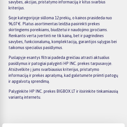
savybes, akcijas, pristatymo informaciją ir kitus svarbius
kriterijus.
Šioje kategorijoje siūloma 12 prekių, o kainos prasideda nuo
96,07 €. Platus asortimentas leidžia pasirinkti prekes
skirtingiems poreikiams, biudžetui ir naudojimo įpročiams.
Renkantis verta įvertinti ne tik kainą, bet ir pagrindines
savybes, funkcionalumą, komplektaciją, garantijos sąlygas bei
taikomus specialius pasiūlymus.
Puslapyje esantys filtrai padeda greičiau atrasti aktualius
pasiūlymus ir patogiai palyginti HP INC. prekes tarpusavyje.
Atsižvelkite į jums svarbiausius kriterijus, pristatymo
informaciją ir prekės aprašymą, kad galėtumėte priimti patogų
ir apgalvotą sprendimą.
Palyginkite HP INC. prekes BIGBOX.LT ir išsirinkite tinkamiausią
variantą internetu.