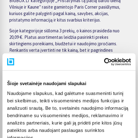
BIGBOX.LT kategorijoje „Pristatymas tą pačią darbo dieną
Vilniuje ir Kaune“ rasite gamintojo Paris Corner pasiūlymus,
kuriuos galite palyginti pagal kainą, savybes, akcijas,
pristatymo informaciją ir kitus svarbius kriterijus.
Šioje kategorijoje siūloma 3 prekių, o kainos prasideda nuo
20,09 €. Platus asortimentas leidžia pasirinkti prekes
skirtingiems poreikiams, biudžetui ir naudojimo įpročiams.
Renkantis verta įvertinti ne tik kainą, bet ir pagrindines
savybes, funkcionalumą, komplektaciją, garantijos sąlygas bei
taikomus specialius pasiūlymus.
Puslapyje esantys filtrai padeda greičiau atrasti aktualius
pasiūlymus ir patogiai palyginti Paris Corner prekes
Šioje svetainėje naudojami slapukai
tarpusavyje. Atsižvelkite į jums svarbiausius kriterijus,
Naudojame slapukus, kad galėtume suasmeninti turinį
pristatymo informaciją ir prekės aprašymą, kad galėtumėte
priimti patogų ir apgalvotą sprendimą.
bei skelbimus, teikti visuomeninės medijos funkcijas ir
analizuoti srautą. Be to, svetainės naudojimo informaciją
Palyginkite Paris Corner prekes BIGBOX.LT ir išsirinkite
bendriname su visuomeninės medijos, reklamavimo ir
tinkamiausią variantą internetu.
analizės partneriais, kurie gali ją pridėti prie kitos jūsų
pateiktos arba naudojant paslaugas surinktos
informacijos.