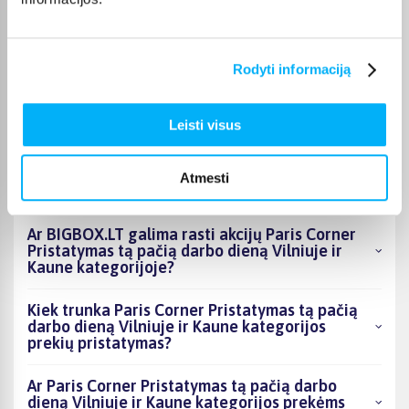
DUK
Rodyti informaciją
Kokie Paris Corner Pristatymas tą pačią darbo
dieną Vilniuje ir Kaune kategorijoje esantys
produktai šiuo metu populiariausi?
Leisti visus
Kiek prekių yra Paris Corner Pristatymas tą
pačią darbo dieną Vilniuje ir Kaune kategorijos
Atmesti
asortimente ir kokia žemiausia kaina?
Ar BIGBOX.LT galima rasti akcijų Paris Corner
Pristatymas tą pačią darbo dieną Vilniuje ir
Kaune kategorijoje?
Kiek trunka Paris Corner Pristatymas tą pačią
darbo dieną Vilniuje ir Kaune kategorijos
prekių pristatymas?
Ar Paris Corner Pristatymas tą pačią darbo
dieną Vilniuje ir Kaune kategorijos prekėms