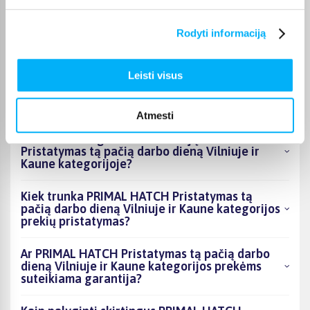
Kokie PRIMAL HATCH Pristatymas tą pačią
Rodyti informaciją
darbo dieną Vilniuje ir Kaune kategorijoje
esantys produktai šiuo metu populiariausi?
Leisti visus
Kiek prekių yra PRIMAL HATCH Pristatymas tą
pačią darbo dieną Vilniuje ir Kaune kategorijos
asortimente ir kokia žemiausia kaina?
Atmesti
Ar BIGBOX.LT galima rasti akcijų PRIMAL HATCH
Pristatymas tą pačią darbo dieną Vilniuje ir
Kaune kategorijoje?
Kiek trunka PRIMAL HATCH Pristatymas tą
pačią darbo dieną Vilniuje ir Kaune kategorijos
prekių pristatymas?
Ar PRIMAL HATCH Pristatymas tą pačią darbo
dieną Vilniuje ir Kaune kategorijos prekėms
suteikiama garantija?