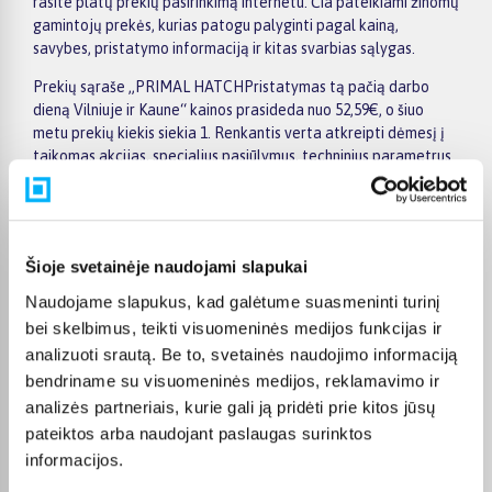
rasite platų prekių pasirinkimą internetu. Čia pateikiami žinomų
gamintojų prekės, kurias patogu palyginti pagal kainą,
savybes, pristatymo informaciją ir kitas svarbias sąlygas.
Prekių sąraše „PRIMAL HATCHPristatymas tą pačią darbo
dieną Vilniuje ir Kaune“ kainos prasideda nuo 52,59€, o šiuo
metu prekių kiekis siekia 1. Renkantis verta atkreipti dėmesį į
taikomas akcijas, specialius pasiūlymus, techninius parametrus
bei papildomas pirkimo sąlygas, kad būtų lengviau išsirinkti
geriausiai jūsų poreikius atitinkantį variantą.
Papildomi pasirinkimai ir prekių savybių filtrai padeda patogiai
susiaurinti asortimentą ir greičiau rasti tinkamą prekę.
Šioje svetainėje naudojami slapukai
Peržiūrėkite „PRIMAL HATCHPristatymas tą pačią darbo
Naudojame slapukus, kad galėtume suasmeninti turinį
dieną Vilniuje ir Kaune“ pasiūlymus BIGBOX.LT, palyginkite
bei skelbimus, teikti visuomeninės medijos funkcijas ir
prekes ir pirkite internetu patogiai. Pasirinktą prekę
analizuoti srautą. Be to, svetainės naudojimo informaciją
pristatysime per jos aprašyme nurodytą terminą.
bendriname su visuomeninės medijos, reklamavimo ir
analizės partneriais, kurie gali ją pridėti prie kitos jūsų
pateiktos arba naudojant paslaugas surinktos
informacijos.
DUK